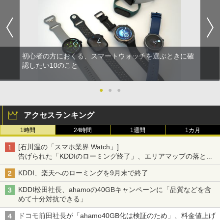
初心者の方におくる、スマートウォッチを選ぶときに確
認したい10のこと
●
●
●
アクセスランキング
1時間
24時間
1週間
1カ月
[石川温の「スマホ業界 Watch」]
告げられた「KDDIのローミング終了」、エリアマップの落とし
穴と楽天モバイルの課題
KDDI、楽天へのローミングを9月末で終了
KDDI松田社長、ahamoの40GBキャンペーンに「品質などを含
めて十分対抗できる」
ドコモ前田社長が「ahamo40GB化は検証のため」、料金値上げ