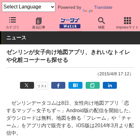
Powered by
Translate
ケータイ Watch
OS
iPhone (iOS)
アプリ・サービス
カテゴリ
過去記事
検索
Impressサイト
ニュース
ゼンリンが女子向け地図アプリ、きれいなトイレ
や化粧コーナーも探せる
（2015/4/8 17:12）
リスト
ゼンリンデータコムは8日、女性向け地図アプリ「恋
するマップ～女子ちず～」Android版の配信を開始した。
ダウンロードは無料。地図を飾る「フレーム」や「チャ
ーム」をアプリ内で販売する。iOS版は2014年3月より配
信中。