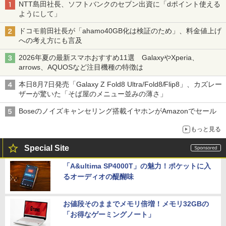
NTT島田社長、ソフトバンクのセブン出資に「dポイント使える
ようにして」
ドコモ前田社長が「ahamo40GB化は検証のため」、料金値上げ
への考え方にも言及
2026年夏の最新スマホおすすめ11選 GalaxyやXperia、
arrows、AQUOSなど注目機種の特徴は
本日8月7日発売「Galaxy Z Fold8 Ultra/Fold8/Flip8」、カズレー
ザーが驚いた「そば屋のメニュー並みの薄さ」
Boseのノイズキャンセリング搭載イヤホンがAmazonでセール
もっと見る
Special Site
「A&ultima SP4000T」の魅力！ポケットに入
るオーディオの醍醐味
お値段そのままでメモリ倍増！メモリ32GBの
「お得なゲーミングノート」