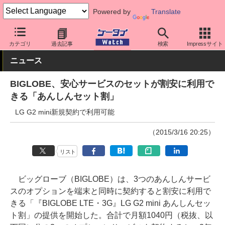
Powered by
Translate
ケータイ Watch
格安スマホ/格安SIM
格安SIM/MVNO
BIGLOB
カテゴリ
過去記事
検索
Impressサイト
ニュース
BIGLOBE、安心サービスのセットが割安に利用で
きる「あんしんセット割」
LG G2 mini新規契約で利用可能
（2015/3/16 20:25）
リスト
ビッグローブ（BIGLOBE）は、3つのあんしんサービ
スのオプションを端末と同時に契約すると割安に利用で
きる「『BIGLOBE LTE・3G』LG G2 mini あんしんセッ
ト割」の提供を開始した。合計で月額1040円（税抜、以