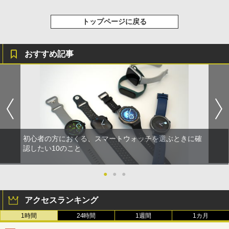
トップページに戻る
おすすめ記事
初心者の方におくる、スマートウォッチを選ぶときに確
認したい10のこと
●
●
●
アクセスランキング
1時間
24時間
1週間
1カ月