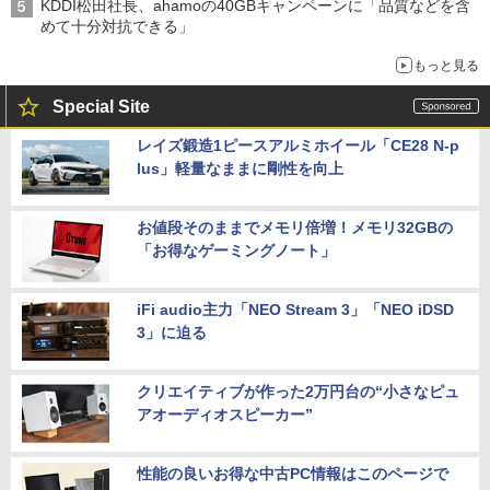
KDDI松田社長、ahamoの40GBキャンペーンに「品質などを含
めて十分対抗できる」
もっと見る
Special Site
レイズ鍛造1ピースアルミホイール「CE28 N-p
lus」軽量なままに剛性を向上
お値段そのままでメモリ倍増！メモリ32GBの
「お得なゲーミングノート」
iFi audio主力「NEO Stream 3」「NEO iDSD
3」に迫る
クリエイティブが作った2万円台の“小さなピュ
アオーディオスピーカー”
性能の良いお得な中古PC情報はこのページで