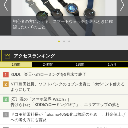
初心者の方におくる、スマートウォッチを選ぶときに確
認したい10のこと
●
●
●
アクセスランキング
1時間
24時間
1週間
1カ月
KDDI、楽天へのローミングを9月末で終了
NTT島田社長、ソフトバンクのセブン出資に「dポイント使える
ようにして」
[石川温の「スマホ業界 Watch」]
告げられた「KDDIのローミング終了」、エリアマップの落とし
穴と楽天モバイルの課題
ドコモ前田社長が「ahamo40GB化は検証のため」、料金値上げ
への考え方にも言及