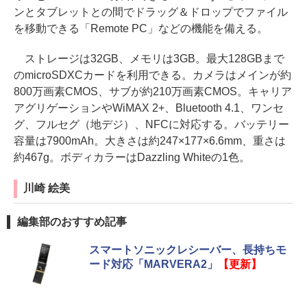
ンとタブレットとの間でドラッグ＆ドロップでファイル
を移動できる「Remote PC」などの機能を備える。
ストレージは32GB、メモリは3GB。最大128GBまで
のmicroSDXCカードを利用できる。カメラはメインが約
800万画素CMOS、サブが約210万画素CMOS。キャリア
アグリゲーションやWiMAX 2+、Bluetooth 4.1、ワンセ
グ、フルセグ（地デジ）、NFCに対応する。バッテリー
容量は7900mAh。大きさは約247×177×6.6mm、重さは
約467g。ボディカラーはDazzling Whiteの1色。
川崎 絵美
編集部のおすすめ記事
スマートソニックレシーバー、長持ちモ
ード対応「MARVERA2」
【更新】