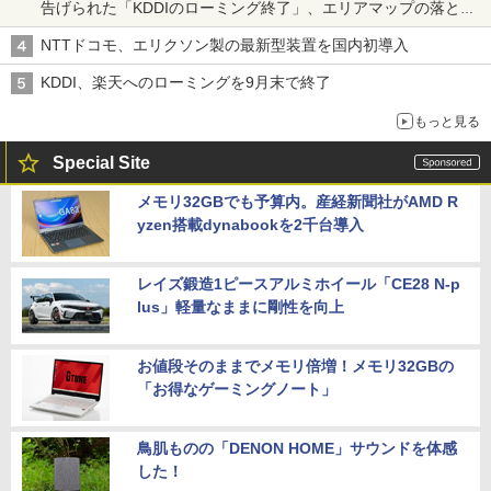
告げられた「KDDIのローミング終了」、エリアマップの落とし
穴と楽天モバイルの課題
NTTドコモ、エリクソン製の最新型装置を国内初導入
KDDI、楽天へのローミングを9月末で終了
もっと見る
Special Site
メモリ32GBでも予算内。産経新聞社がAMD R
yzen搭載dynabookを2千台導入
レイズ鍛造1ピースアルミホイール「CE28 N-p
lus」軽量なままに剛性を向上
お値段そのままでメモリ倍増！メモリ32GBの
「お得なゲーミングノート」
鳥肌ものの「DENON HOME」サウンドを体感
した！