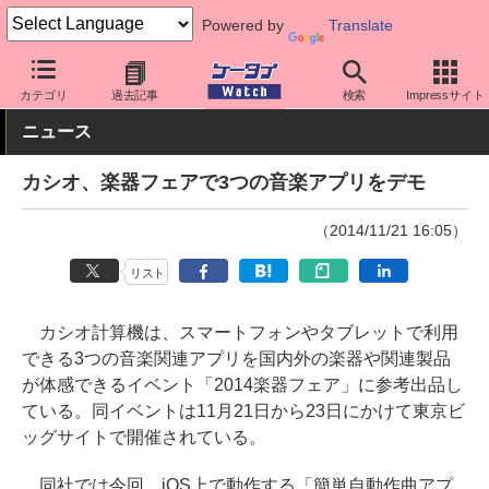
Powered by
Translate
ケータイ Watch
OS
iPhone (iOS)
アプリ・サービス
カテゴリ
過去記事
検索
Impressサイト
ニュース
カシオ、楽器フェアで3つの音楽アプリをデモ
（2014/11/21 16:05）
リスト
カシオ計算機は、スマートフォンやタブレットで利用
できる3つの音楽関連アプリを国内外の楽器や関連製品
が体感できるイベント「2014楽器フェア」に参考出品し
ている。同イベントは11月21日から23日にかけて東京ビ
ッグサイトで開催されている。
同社では今回、iOS上で動作する「簡単自動作曲アプ