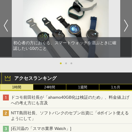
初心者の方におくる、スマートウォッチを選ぶときに確
認したい10のこと
●
●
●
アクセスランキング
1時間
24時間
1週間
1カ月
ドコモ前田社長が「ahamo40GB化は検証のため」、料金値上げ
への考え方にも言及
NTT島田社長、ソフトバンクのセブン出資に「dポイント使える
ようにして」
[石川温の「スマホ業界 Watch」]