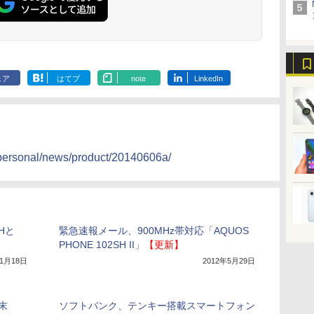
ェア
はてブ
note
LinkedIn
o/personal/news/product/20140606a/
SHと
緊急速報メール、900MHz帯対応「AQUOS
PHONE 102SH II」
【更新】
年1月18日
2012年5月29日
末
ソフトバンク、テンキー搭載スマートフォン