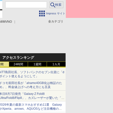
Impress サイト
全カテゴリ
M/MVNO
アクセスランキング
時間
24時間
1週間
1カ月
NTT島田社長、ソフトバンクのセブン出資に「d
ポイント使えるようにして」
ドコモ前田社長が「ahamo40GB化は検証のた
め」、料金値上げへの考え方にも言及
本日8月7日発売「Galaxy Z Fold8
Ultra/Fold8/Flip8」、カズレーザーが驚いた「そ
ば屋のメニュー並みの薄さ」
2026年夏の最新スマホおすすめ11選 Galaxy
やXperia、arrows、AQUOSなど注目機種の特
徴は