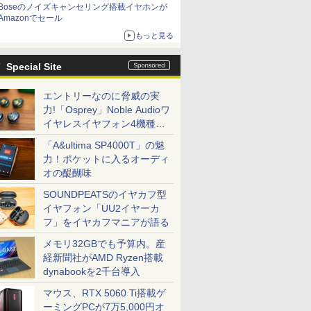
Boseのノイズキャンセリング搭載イヤホンが
Amazonでセール
もっと見る
Special Site
エントリーなのに脅威の実
力!「Osprey」Noble Audioワ
イヤレスイヤフォン4機種を
一気に聴く
「A&ultima SP4000T」の魅
力！ポケットに入るオーディ
オの醍醐味
SOUNDPEATSのイヤカフ型
イヤフォン「UU2イヤーカ
フ」をイヤカフマニアが語る
メモリ32GBでも予算内。産
経新聞社がAMD Ryzen搭載
dynabookを2千台導入
マウス、RTX 5060 Ti搭載ゲ
ーミングPCが7万5,000円オ