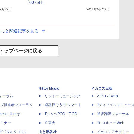
「007SH」
年9月29日
2011年5月20日
もっと関連記事を見る
トップページに戻る
Rittor Music
イカロス出版
dフォーラム
リットーミュージック
AIRLINEweb
ップ担当者フォーラム
楽器探そう!デジマート
Jディフェンスニュー
ness Library
TシャツPOD T-OD
通訳翻訳ジャーナル
セミナー
立東舎
JレスキューWeb
 X（デジタルクロス）
山と溪谷社
イカロスアカデミー