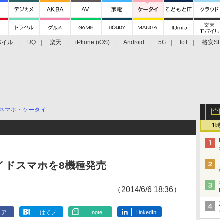
バイル
UQ
楽天
iPhone (iOS)
Android
5G
IoT
格安SI
アクセサリー
業界動向
法人向け
最新技術/その他
スマホ・ケータイ
1
イドスマホを8機種発売
（2014/6/6 18:36）
ェア
はてブ
note
LinkedIn