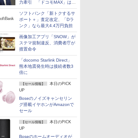
力牽引 「ドコモMAX」は
400万契約突破
ソフトバンク「新トクするサ
ポート＋」査定改定、「Dラ
ンク」なら最大4.4万円負担
画像加工アプリ「SNOW」が
ステマ規制違反、消費者庁が
措置命令
「docomo Starlink Direct」
熊本地震発生時は接続者数3
倍に
本日のPICK
【セール情報】
UP
Boseのノイズキャンセリン
グ搭載イヤホンがAmazonで
セール
本日のPICK
【セール情報】
UP
Boseのホームオーディオが