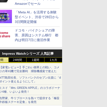
Amazonでセール
「Meta AI」を活用する体験
型イベント、渋谷で28日から
3日間限定開催
ドコモ・バイクシェアの障
害、原因はシステム移行 都
内は明日7日に復旧作業
Impress Watchシリーズ 人気記事
時間
24時間
1週間
1カ月
【家電レビュー】手ごわい雑草との戦い、コメ
リの草刈機で完全勝利 掃除機感覚で使えた
NTT島田社長、ソフトバンクのセブン出資に「d
ポイント使えるようにして」
ミスド「Mrs. GREEN APPLE」のコラボドーナ
ツ4種、いよいよ発売！
吉野家、牛リブロースを熱々で提供する「極旨
牛鉄板ステーキ定食」を発売