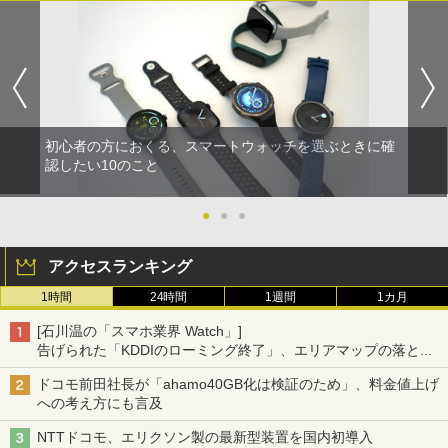
初心者の方におくる、スマートウォッチを選ぶときに確
認したい10のこと
●
●
●
アクセスランキング
1時間
24時間
1週間
1カ月
[石川温の「スマホ業界 Watch」]
告げられた「KDDIのローミング終了」、エリアマップの落とし
穴と楽天モバイルの課題
ドコモ前田社長が「ahamo40GB化は検証のため」、料金値上げ
への考え方にも言及
NTTドコモ、エリクソン製の最新型装置を国内初導入