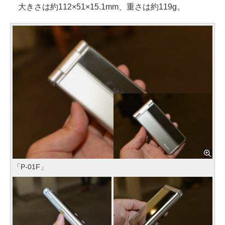
大きさは約112×51×15.1mm、重さは約119g。
「P-01F」