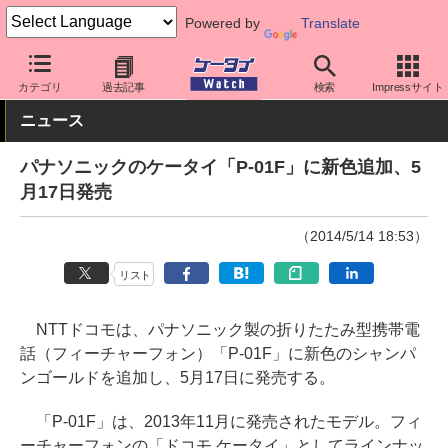
Powered by
Translate
ケータイ Watch
キャリア
ドコモ
スマホ・ケータイ
カテゴリ
過去記事
検索
Impressサイト
ニュース
パナソニックのケータイ「P-01F」に新色追加、5
月17日発売
（2014/5/14 18:53）
リスト
NTTドコモは、パナソニック製の折りたたみ型携帯電
話（フィーチャーフォン）「P-01F」に新色のシャンパ
ンゴールドを追加し、5月17日に発売する。
「P-01F」は、2013年11月に発売されたモデル。フィ
ーチャーフォンの「ドコモ ケータイ」としてラインナッ