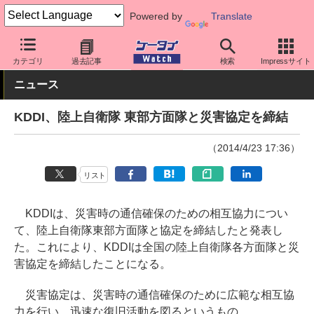
Powered by
Translate
ケータイ Watch
キャリア
au
ネットワーク/技術
カテゴリ
過去記事
検索
Impressサイト
ニュース
KDDI、陸上自衛隊 東部方面隊と災害協定を締結
（2014/4/23 17:36）
リスト
KDDIは、災害時の通信確保のための相互協力につい
て、陸上自衛隊東部方面隊と協定を締結したと発表し
た。これにより、KDDIは全国の陸上自衛隊各方面隊と災
害協定を締結したことになる。
災害協定は、災害時の通信確保のために広範な相互協
力を行い、迅速な復旧活動を図るというもの。