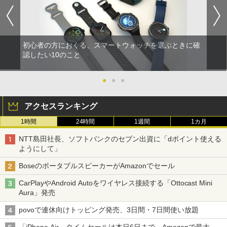
初心者の方におくる、スマートウォッチを選ぶときに確
認したい10のこと
●
●
●
アクセスランキング
1時間
24時間
1週間
1カ月
NTT島田社長、ソフトバンクのセブン出資に「dポイント使える
ようにして」
BoseのポータブルスピーカーがAmazonでセール
CarPlayやAndroid Autoをワイヤレス接続する「Ottocast Mini
Aura」発売
povoで連休向けトッピング発売、3日間・7日間使い放題
「iPhone Air」タイムセールは本日6日まで、Amazonで最大