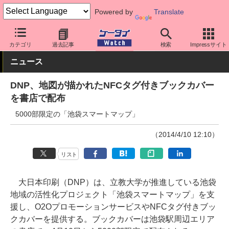
Powered by
Translate
ケータイ Watch
最新技術/その他
その他
カテゴリ
過去記事
検索
Impressサイト
ニュース
DNP、地図が描かれたNFCタグ付きブックカバー
を書店で配布
5000部限定の「池袋スマートマップ」
（2014/4/10 12:10）
リスト
大日本印刷（DNP）は、立教大学が推進している池袋
地域の活性化プロジェクト「池袋スマートマップ」を支
援し、O2OプロモーションサービスやNFCタグ付きブッ
クカバーを提供する。ブックカバーは池袋駅周辺エリア