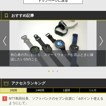
トップページに戻る
おすすめ記事
初心者の方におくる、スマートウォッチを選ぶときに確
認したい10のこと
●
●
●
アクセスランキング
1時間
24時間
1週間
1カ月
NTT島田社長、ソフトバンクのセブン出資に「dポイント使える
ようにして」