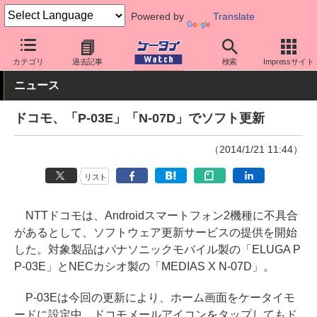
Powered by
Translate
ケータイ Watch
キャリア
ドコモ
ソフト更新
カテゴリ
過去記事
検索
Impressサイト
ニュース
ドコモ、「P-03E」「N-07D」でソフト更新
（2014/1/21 11:44）
リスト
NTTドコモは、Androidスマートフォン2機種に不具合
があるとして、ソフトウェア更新サービスの提供を開始
した。対象製品はパナソニックモバイル製の「ELUGA P
P-03E」とNECカシオ製の「MEDIAS X N-07D」。
P-03Eは今回の更新により、ホーム画面をケータイモ
ードに設定中、ドコモメールアイコンをタップしてもド