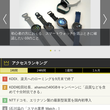
初心者の方におくる、スマートウォッチを選ぶときに確
認したい10のこと
●
●
●
アクセスランキング
1時間
24時間
1週間
1カ月
KDDI、楽天へのローミングを9月末で終了
KDDI松田社長、ahamoの40GBキャンペーンに「品質などを含
めて十分対抗できる」
NTTドコモ、エリクソン製の最新型装置を国内初導入
[石川温の「スマホ業界 Watch」]