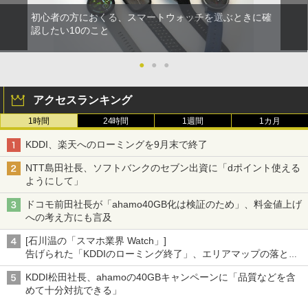
初心者の方におくる、スマートウォッチを選ぶときに確
認したい10のこと
●
●
●
アクセスランキング
1時間
24時間
1週間
1カ月
KDDI、楽天へのローミングを9月末で終了
NTT島田社長、ソフトバンクのセブン出資に「dポイント使える
ようにして」
ドコモ前田社長が「ahamo40GB化は検証のため」、料金値上げ
への考え方にも言及
[石川温の「スマホ業界 Watch」]
告げられた「KDDIのローミング終了」、エリアマップの落とし
穴と楽天モバイルの課題
KDDI松田社長、ahamoの40GBキャンペーンに「品質などを含
めて十分対抗できる」