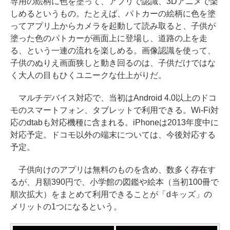
専用の絵柄に色を塗って、アプリで認識、3Dアニメで楽
しめるというもの。たとえば、パトカーの絵柄に色を塗
ってアプリ上からカメラを起動して読み取ると、子供が
塗った色のパトカーが画面上に登場し、道路の上を走
る、という一連の流れを楽しめる。画像認識を使って、
子供のぬりえ画面狭しと動き回るのは、子供だけではな
く大人の目もひくユニークな仕上がりだ。
マルチデバイス対応で、当初はAndroid 4.0以上のドコ
モのスマートフォン、タブレットで利用できる。Wi-Fi対
応のdtabも対応機種に含まれる。iPhoneは2013年度中に
対応予定。ドコモ以外の端末については、今後対応する
予定。
子供向けのアプリは無料のものを含め、数多く存在す
るが、月額390円で、小学館の図鑑や絵本（当初100冊で
順次拡大）をまとめて利用できることが「dキッズ」の
メリットの1つになるという。