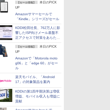
本日のPICK
【セール情報】
UP
Amazonサマーセールで
「Kindle」シリーズがセール
KDDI松田社長、762万人に影
響したISP向けメール基盤不
正アクセスで対策をあらため
て説明
本日のPICK
【セール情報】
UP
Amazonで「Motorola moto
g06」と「edge 60」がセー
ル
楽天モバイル、「Android
17」の対象製品を案内
KDDIの第1四半期決算は増収
増益、モバイル収入も増益に
貢献