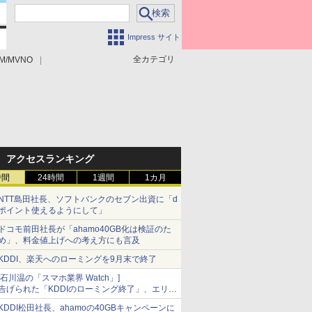
Impress サイト
全カテゴリ
M/MVNO
アクセスランキング
時間
24時間
1週間
1カ月
NTT島田社長、ソフトバンクのセブン出資に「d
ポイント使えるようにして」
ドコモ前田社長が「ahamo40GB化は検証のた
め」、料金値上げへの考え方にも言及
KDDI、楽天へのローミングを9月末で終了
[石川温の「スマホ業界 Watch」]
告げられた「KDDIのローミング終了」、エリア
マップの落とし穴と楽天モバイルの課題
KDDI松田社長、ahamoの40GBキャンペーンに