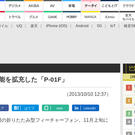
バイル
UQ
楽天
iPhone (iOS)
Android
5G
IoT
格安SI
アクセサリー
業界動向
法人向け
最新技術/その他
1
機能を拡充した「P-01F」
（2013/10/10 12:37）
ェア
はてブ
note
LinkedIn
製の折りたたみ型フィーチャーフォン。11月上旬に