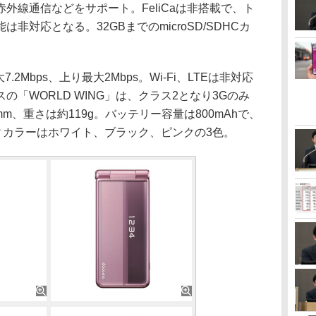
外線通信などをサポート。FeliCaは非搭載で、ト
非対応となる。32GBまでのmicroSD/SDHCカ
Mbps、上り最大2Mbps。Wi-Fi、LTEは非対応
「WORLD WING」は、クラス2となり3Gのみ
1mm、重さは約119g。バッテリー容量は800mAhで、
ィカラーはホワイト、ブラック、ピンクの3色。