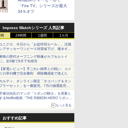
Amazonサマーセールで
「Fire TV」シリーズが最大
34％オフ
Impress Watchシリーズ 人気記事
時間
24時間
1週間
1カ月
ユニクロ、今日から「お盆特別セール」。涼感
シアサッカーワンピース待望値下げ、撥水ギア
ショーツは1990円に
東映の歴代オープニング映像がカプセルトイ
に。全5種で8月下旬発売
【家電レビュー】手ごわい雑草との戦い、コメ
リの草刈機で完全勝利 掃除機感覚で使えた
カルディ、オンライン限定「ネコバッグ＆タン
ブラーセット」を一般販売。7月の抽選販売の
当選無効分
手塚治虫氏のマンガ「リボンの騎士」を原案と
するNetflix映画「THE RIBBON HERO リボンヒ
ーロー」本日配信開始
もっと見る
おすすめ記事