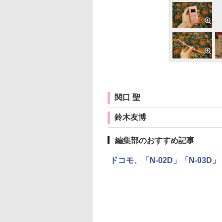
関口 聖
鈴木友博
編集部のおすすめ記事
ドコモ、「N-02D」「N-03D