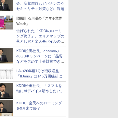
会、増収増益もガバナンスや
セキュリティ対策などに課題
石川温の「スマホ業界
連載
Watch」
告げられた「KDDIのローミ
ング終了」、エリアマップの
落とし穴と楽天モバイルの課
題
KDDI松田社長、ahamoの
40GBキャンペーンに「品質
などを含めて十分対抗でき
る」
IIJの26年度1Qは増収増益、
「IIJmio」は145万回線超に
KDDI松田社長、「スマホを
軸にAIデバイス増やしたい」
KDDI、楽天へのローミング
を9月末で終了