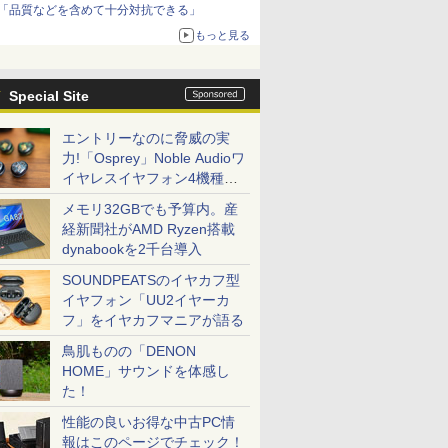
「品質などを含めて十分対抗できる」
もっと見る
Special Site
エントリーなのに脅威の実
力!「Osprey」Noble Audioワ
イヤレスイヤフォン4機種を
一気に聴く
メモリ32GBでも予算内。産
経新聞社がAMD Ryzen搭載
dynabookを2千台導入
SOUNDPEATSのイヤカフ型
イヤフォン「UU2イヤーカ
フ」をイヤカフマニアが語る
鳥肌ものの「DENON
HOME」サウンドを体感し
た！
性能の良いお得な中古PC情
報はこのページでチェック！