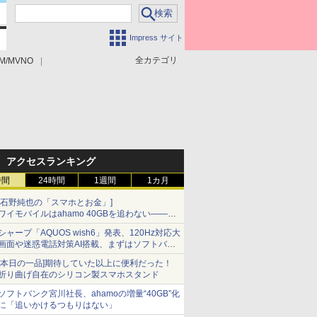
Impress サイト
全カテゴリ
M/MVNO
アクセスランキング
時間
24時間
1週間
1カ月
[石野純也の「スマホとお金」]
ワイモバイルはahamo 40GBを追わない――単
身向け「超おトク割」の安さと1年限定の注意
シャープ「AQUOS wish6」発表、120Hz対応大
点
画面や迷惑電話対策AI搭載、まずはソフトバン
クの法人向け
[本日の一品]期待していた以上に便利だった！
折り曲げ自在のシリコン製スマホスタンド
ソフトバンク宮川社長、ahamoの増量“40GB”化
に「追いかけるつもりはない」