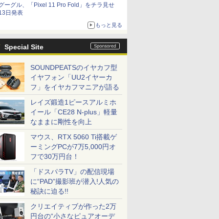
グーグル、「Pixel 11 Pro Fold」をチラ見せ
13日発表
もっと見る
Special Site
SOUNDPEATSのイヤカフ型
イヤフォン「UU2イヤーカ
フ」をイヤカフマニアが語る
レイズ鍛造1ピースアルミホ
イール「CE28 N-plus」軽量
なままに剛性を向上
マウス、RTX 5060 Ti搭載ゲ
ーミングPCが7万5,000円オ
フで30万円台！
「ドスパラTV」の配信現場
に“PAD”撮影班が潜入!人気の
秘訣に迫る!!
クリエイティブが作った2万
円台の“小さなピュアオーデ