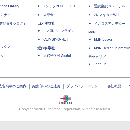
ness Library
TシャツPOD T-OD
通訳翻訳ジャーナル
セミナー
立東舎
JレスキューWeb
 X（デジタルクロス）
山と溪谷社
イカロスアカデミー
山と溪谷オンライン
MdN
CLIMBING-NET
MdN Books
ブックス
近代科学社
MdN Design Interactiv
ing
近代科学社Digital
テックリブ
TechLib
広告掲載のご案内
編集部へのご連絡
プライバシーポリシー
会社概要
Copyright ©
2026
Impress Corporation. All rights reserved.