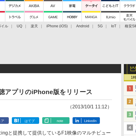
バイル
UQ
楽天
iPhone (iOS)
Android
5G
IoT
格安SI
アクセサリー
業界動向
法人向け
最新技術/その他
1
聴アプリのiPhone版をリリース
（2013/10/1 11:12）
ェア
はてブ
note
LinkedIn
 Racingと提携して提供しているF1映像のマルチビュー