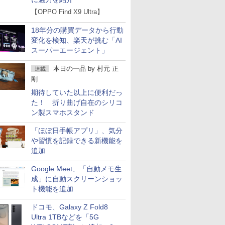
【OPPO Find X9 Ultra】
18年分の購買データから行動
変化を検知、楽天が挑む「AI
スーパーエージェント」
本日の一品
by
村元 正
連載
剛
期待していた以上に便利だっ
た！ 折り曲げ自在のシリコ
ン製スマホスタンド
「ほぼ日手帳アプリ」、気分
や習慣を記録できる新機能を
追加
Google Meet、「自動メモ生
成」に自動スクリーンショッ
ト機能を追加
ドコモ、Galaxy Z Fold8
Ultra 1TBなどを「5G