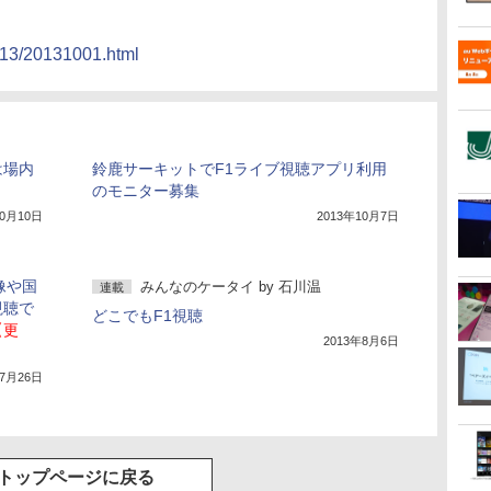
2013/20131001.html
では場内
鈴鹿サーキットでF1ライブ視聴アプリ利用
のモニター募集
10月10日
2013年10月7日
像や国
みんなのケータイ
by
石川温
連載
視聴で
どこでもF1視聴
【更
2013年8月6日
年7月26日
トップページに戻る