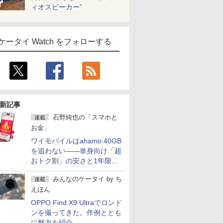
ィオスピーカー”
ケータイ Watch をフォローする
新記事
石野純也の「スマホと
連載
お金」
ワイモバイルはahamo 40GB
を追わない――単身向け「超
おトク割」の安さと1年限定
の注意点
みんなのケータイ
by
ち
連載
えほん
OPPO Find X9 Ultraでロンド
ンを撮ってきた。作例ととも
に魅力を紹介