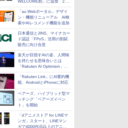
WELCOME割」に追加 2.2
万円引き
「au Webポータル」デザイ
ン・機能リニューアル AI検
索やAIレコメンド機能を追加
日本通信とJINS、マイナカー
ド認証「FPoS」活用の割賦
販売に向け合意
楽天が目指すAIの姿、人間味
を持たせる意味合いとは
「Rakuten AI Optimism」三
木谷氏の基調講演
「Rakuten Link」にAI要約機
能、AndroidとiPhoneに対応
ペアーズ、ハイブリッド型マ
ッチング「ペアーズイベン
ト」を開始
「dアニメストア for LINEマ
ンガ」スタート、LINEマン
ガで4000作品以上のアニメ