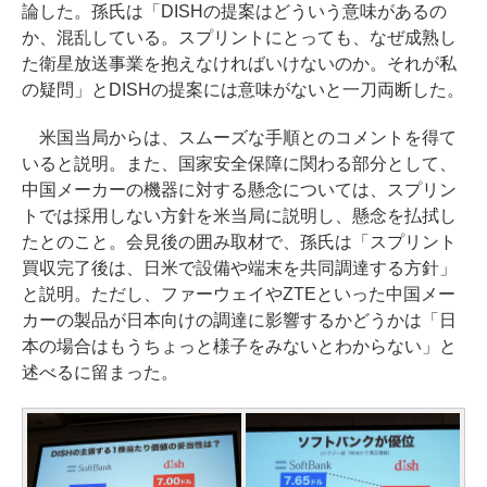
論した。孫氏は「DISHの提案はどういう意味があるの
か、混乱している。スプリントにとっても、なぜ成熟し
た衛星放送事業を抱えなければいけないのか。それが私
の疑問」とDISHの提案には意味がないと一刀両断した。
米国当局からは、スムーズな手順とのコメントを得て
いると説明。また、国家安全保障に関わる部分として、
中国メーカーの機器に対する懸念については、スプリン
トでは採用しない方針を米当局に説明し、懸念を払拭し
たとのこと。会見後の囲み取材で、孫氏は「スプリント
買収完了後は、日米で設備や端末を共同調達する方針」
と説明。ただし、ファーウェイやZTEといった中国メー
カーの製品が日本向けの調達に影響するかどうかは「日
本の場合はもうちょっと様子をみないとわからない」と
述べるに留まった。