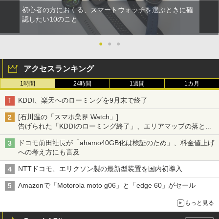
初心者の方におくる、スマートウォッチを選ぶときに確
認したい10のこと
●
●
●
アクセスランキング
1時間
24時間
1週間
1カ月
KDDI、楽天へのローミングを9月末で終了
[石川温の「スマホ業界 Watch」]
告げられた「KDDIのローミング終了」、エリアマップの落とし
穴と楽天モバイルの課題
ドコモ前田社長が「ahamo40GB化は検証のため」、料金値上げ
への考え方にも言及
NTTドコモ、エリクソン製の最新型装置を国内初導入
Amazonで「Motorola moto g06」と「edge 60」がセール
もっと見る