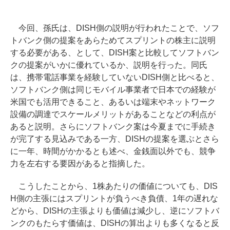
今回、孫氏は、DISH側の説明が行われたことで、ソフ
トバンク側の提案をあらためてスプリントの株主に説明
する必要がある、として、DISH案と比較してソフトバン
クの提案がいかに優れているか、説明を行った。同氏
は、携帯電話事業を経験していないDISH側と比べると、
ソフトバンク側は同じモバイル事業者で日本での経験が
米国でも活用できること、あるいは端末やネットワーク
設備の調達でスケールメリットがあることなどの利点が
あると説明。さらにソフトバンク案は今夏までに手続き
が完了する見込みである一方、DISHの提案を選ぶとさら
に一年、時間がかかるとも述べ、金銭面以外でも、競争
力を左右する要因があると指摘した。
こうしたことから、1株あたりの価値についても、DIS
H側の主張にはスプリントが負うべき負債、1年の遅れな
どから、DISHの主張よりも価値は減少し、逆にソフトバ
ンクのもたらす価値は、DISHの算出よりも多くなると反