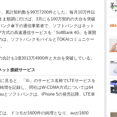
ngは、2月、累計契約数を99万7200件とした。毎月10万件以
ま順調に行けば、3月にも100万契約の大台を突破
バンク傘下の通信事業者で、ソフトバンクはネット
方式の高速通信サービスを「SoftBank 4G」を展開
のは、ソフトバンクモバイルとTOKAIコミュニケー
社。
計も1億3013万4900件と大台を突破している。
ネット接続サービス
見ると、「Xi」のサービス名称でLTEサービスを
の純増を記録し、同社はW-CDMA方式については64
uとソフトバンクは、iPhone 5の発売以降、LTE単
。
、ドコモが1600件の純増となり、auが1600