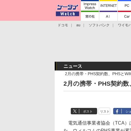
ドコモ
au
ソフトバンク
ワイモ
格安スマホ/SIMフリースマホ
周辺機器/
ニュース
2月の携帯・PHS契約数、PHSとWi
2月の携帯・PHS契約数
ポスト
リスト
シ
電気通信事業者協会（TCA）は
た。ウィルコムのPHS事業が累