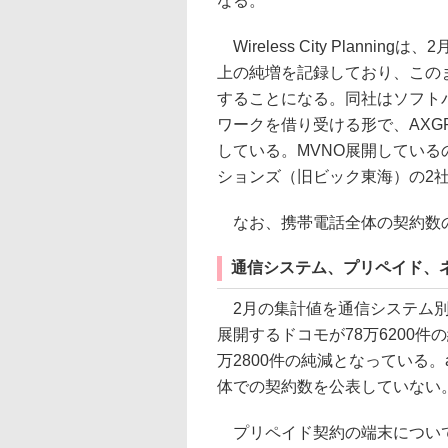
なる。
Wireless City Planni
上の純増を記録しており、このま
することになる。同社はソフト
ワークを借り受ける形で、AXGP
している。MVNO展開している
ションズ（旧ビック東海）の2
なお、携帯電話全体の契約数の合
通信システム、プリペイド、
2月の集計値を通信システム別に
展開するドコモが78万6200件
万2800件の純減となっている。a
体での契約数を公表していない
プリペイド契約の端末については