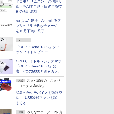
ドコモとサムスン、通信速度
低下をAIで予測・回避する技
術の実証成功
auじぶん銀行、Android版ア
プリの「楽天Edyチャージ」
を10月下旬に終了
レビュー
「OPPO Reno16 5G」クイ
ックフォトレビュー
OPPO、ミドルレンジスマホ
「OPPO Reno16 5G」発
表 4つの5000万画素カメラ
搭載の小型モデル
スタパ齋藤の「スタパ
連載
トロニクスMobile」
猛暑の熱いデバイスを強制空
冷!! USB冷却ファンを試し
まくる!!
みんなのケータイ
by
房
連載