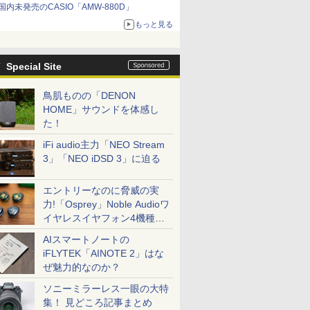
国内未発売のCASIO「AMW-880D」
もっと見る
Special Site
鳥肌ものの「DENON
HOME」サウンドを体感し
た！
iFi audio主力「NEO Stream
3」「NEO iDSD 3」に迫る
エントリーなのに脅威の実
力!「Osprey」Noble Audioワ
イヤレスイヤフォン4機種を
一気に聴く
AIスマートノートの
iFLYTEK「AINOTE 2」はな
ぜ魅力的なのか？
ソニーミラーレス一眼の大特
集！ 見どころ記事まとめ