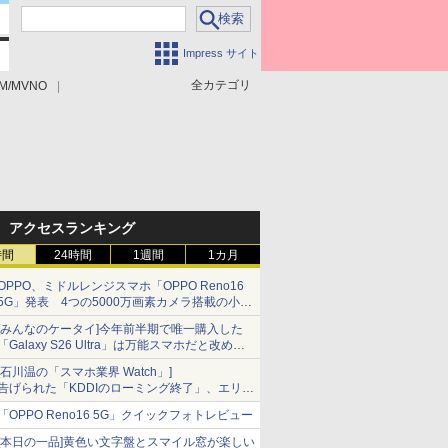
Impress サイト
全カテゴリ
M/MVNO
アクセスランキング
時間
24時間
1週間
1カ月
OPPO、ミドルレンジスマホ「OPPO Reno16
5G」発表 4つの5000万画素カメラ搭載の小型
モデル
[みんなのケータイ]今年前半期で唯一購入した
「Galaxy S26 Ultra」は万能スマホだと改めて
思う
[石川温の「スマホ業界 Watch」]
告げられた「KDDIのローミング終了」、エリア
マップの落とし穴と楽天モバイルの課題
「OPPO Reno16 5G」クイックフォトレビュー
[本日の一品]黄色い文字盤とスマイル窓が楽しい