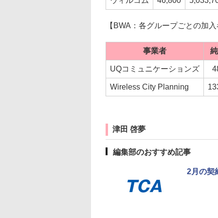
ウィルコム
46,800
5,033,7
【BWA：各グループごとの加入
事業者
純
UQコミュニケーションズ
4
Wireless City Planning
13
津田 啓夢
編集部のおすすめ記事
2月の契