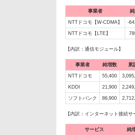
事業者
純
NTTドコモ【W-CDMA】
-64
NTTドコモ【LTE】
78
【内訳：通信モジュール】
事業者
純増数
累
NTTドコモ
55,400
3,095
KDDI
21,900
2,249
ソフトバンク
86,900
2,712
【内訳：インターネット接続サ
サービス
純