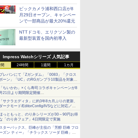
ビックカメラ浦和西口店が8
月29日オープン、キャンペー
ンで一部商品が最大20%還元
NTTドコモ、エリクソン製の
最新型装置を国内初導入
Impress Watchシリーズ 人気記事
時間
24時間
1週間
1カ月
プレバンにて「Zガンダム」「0083」「クロス
ボーン」「UC」のRGガンプラ10製品を対象に
した抽選販売が8月10日11時より実施！
「ちいかわ」×くら寿司コラボキャンペーンが8
月21日より期間限定開催
オリジナルの湯呑みや寿司皿が景品に登場！
「サクラエディタ」に約3年8カ月ぶりの更新、
ダークモード/EditorConfig/IVSなどに対応／複
数の脆弱性に対処したセキュリティアップデー
ほっともっと、のり弁シリーズが30～90円お得
ト
な「のり弁フェア」4日間限定で実施
スターバックス、巨峰が主役の「芳醇 巨峰 フロ
ーズン ティー」「チラックス ソーダ 巨峰」発
売