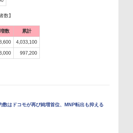
00
者数】
増数
累計
8,600
4,033,100
3,000
997,200
約数はドコモが再び純増首位、MNP転出も抑える