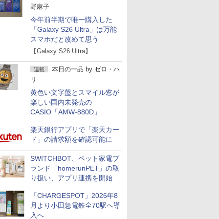
野麻子
今年前半期で唯一購入した
「Galaxy S26 Ultra」は万能
スマホだと改めて思う
【Galaxy S26 Ultra】
本日の一品
by
ゼロ・ハ
連載
リ
黄色い文字盤とスマイル窓が
楽しい国内未発売の
CASIO「AMW-880D」
楽天銀行アプリで「楽天カー
ド」の請求額を確認可能に
SWITCHBOT、ペット家電ブ
ランド「homerunPET」の取
り扱い、アプリ連携を開始
「CHARGESPOT」2026年8
月より小田急電鉄全70駅へ導
入へ