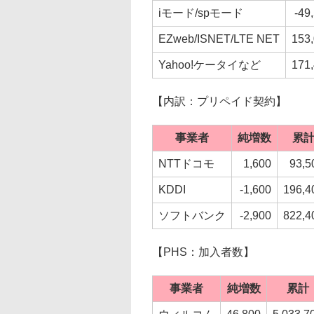
iモード/spモード
-49
EZweb/ISNET/LTE NET
153
Yahoo!ケータイなど
171
【内訳：プリペイド契約】
事業者
純増数
累
NTTドコモ
1,600
93,5
KDDI
-1,600
196,4
ソフトバンク
-2,900
822,4
【PHS：加入者数】
事業者
純増数
累計