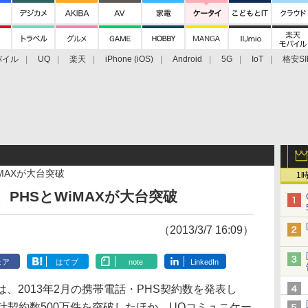
バイル
UQ
楽天
iPhone (iOS)
Android
5G
IoT
格安SI
アクセサリー
業界動向
法人向け
最新技術/その他
MAXが大台突破
1
、PHSとWiMAXが大台突破
（2013/3/7 16:09）
ェア
はてブ
note
LinkedIn
、2013年2月の携帯電話・PHS契約数を発表し
計契約数500万件を突破したほか、UQコミュニケー