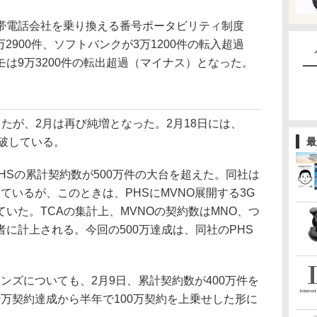
電話会社を乗り換える番号ポータビリティ制度
万2900件、ソフトバンクが3万1200件の転入超過
は9万3200件の転出超過（マイナス）となった。
たが、2月は再び純増となった。2月18日には、
突破している。
最
Sの累計契約数が500万件の大台を超えた。同社は
表しているが、このときは、PHSにMVNO展開する3G
いた。TCAの集計上、MVNOの契約数はMNO、つ
に計上される。今回の500万達成は、同社のPHS
ズについても、2月9日、累計契約数が400万件を
00万契約達成から半年で100万契約を上乗せした形に