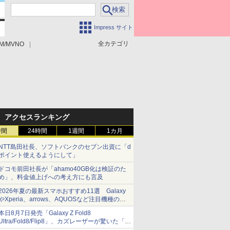
Impress サイト
全カテゴリ
M/MVNO
アクセスランキング
時間
24時間
1週間
1カ月
NTT島田社長、ソフトバンクのセブン出資に「d
ポイント使えるようにして」
ドコモ前田社長が「ahamo40GB化は検証のた
め」、料金値上げへの考え方にも言及
2026年夏の最新スマホおすすめ11選 Galaxy
やXperia、arrows、AQUOSなど注目機種の特
徴は
本日8月7日発売「Galaxy Z Fold8
Ultra/Fold8/Flip8」、カズレーザーが驚いた「そ
ば屋のメニュー並みの薄さ」