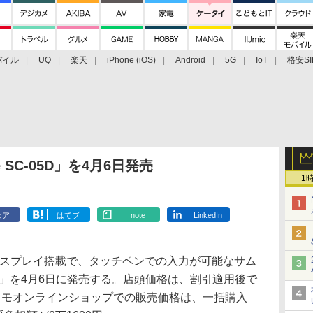
バイル
UQ
楽天
iPhone (iOS)
Android
5G
IoT
格安SI
アクセサリー
業界動向
法人向け
最新技術/その他
e SC-05D」を4月6日発売
1
ェア
はてブ
note
LinkedIn
ィスプレイ搭載で、タッチペンでの入力が可能なサム
C-05D」を4月6日に発売する。店頭価格は、割引適用後で
コモオンラインショップでの販売価格は、一括購入