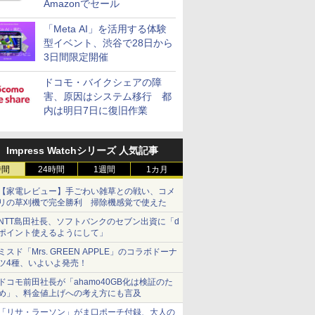
Amazonでセール
「Meta AI」を活用する体験
型イベント、渋谷で28日から
3日間限定開催
ドコモ・バイクシェアの障
害、原因はシステム移行 都
内は明日7日に復旧作業
Impress Watchシリーズ 人気記事
時間
24時間
1週間
1カ月
【家電レビュー】手ごわい雑草との戦い、コメ
リの草刈機で完全勝利 掃除機感覚で使えた
NTT島田社長、ソフトバンクのセブン出資に「d
ポイント使えるようにして」
ミスド「Mrs. GREEN APPLE」のコラボドーナ
ツ4種、いよいよ発売！
ドコモ前田社長が「ahamo40GB化は検証のた
め」、料金値上げへの考え方にも言及
「リサ・ラーソン」がま口ポーチ付録、大人の