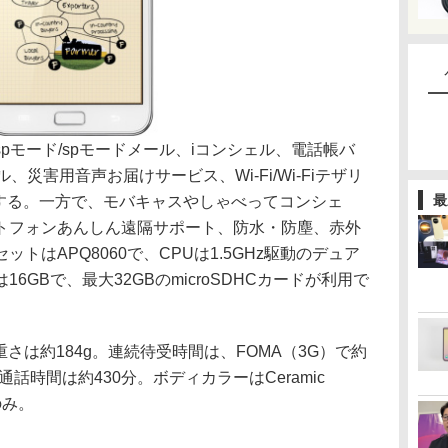
モード/spモードメール、iコンシェル、電話帳バ
災害用音声お届けサービス、Wi-Fi/Wi-Fiテザリ
最
HSに対応する。一方で、モバキャスやしゃべってコンシェ
トフォンあんしん遠隔サポート、防水・防塵、赤外
トはAPQ8060で、CPUは1.5GHz駆動のデュア
6GBで、最大32GBのmicroSDHCカードが利用で
、重さは約184g。連続待受時間は、FOMA（3G）で約
続通話時間は約430分。ボディカラーはCeramic
のみ。