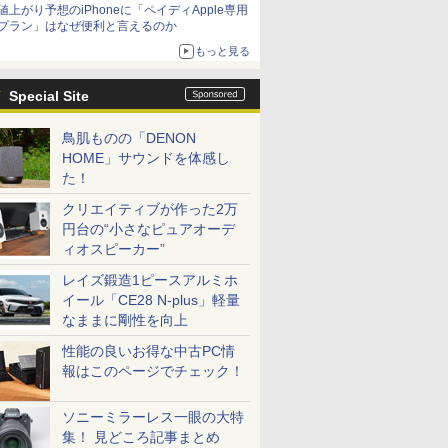
値上がり予想のiPhoneに「ペイディApple専用
プラン」はなぜ便利と言えるのか
もっと見る
Special Site
鳥肌ものの「DENON
HOME」サウンドを体感し
た！
クリエイティブが作った2万
円台の“小さなピュアオーデ
ィオスピーカー”
レイズ鍛造1ピースアルミホ
イール「CE28 N-plus」軽量
なままに剛性を向上
性能の良いお得な中古PC情
報はこのページでチェック！
ソニーミラーレス一眼の大特
集！ 見どころ記事まとめ