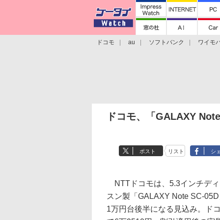
ドコモ
au
ソフトバンク
ワイモ
格安スマホ/SIMフリースマホ
周辺機器/
ドコモ、「GALAXY Not
ポスト
リスト
シ
NTTドコモは、5.3インチデ
スン製「GALAXY Note S
1万円台後半になる見込み。ド