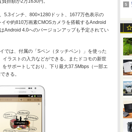
負担額が2万1630円。
」は、5.3インチ、800×1280ドット、1677万色表示の
プレイや約810万画素CMOSカメラを搭載するAndroid
Android 4.0へのバージョンアップも予定されてい
レイでは、付属の「Sペン（タッチペン）」を使った
、イラストの入力などができる。またドコモの新世
をサポートしており、下り最大37.5Mbps（一部エ
信できる。