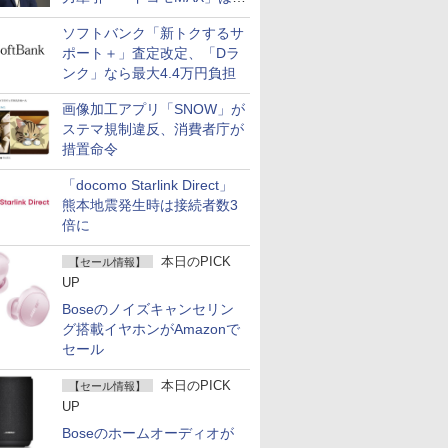
400万契約突破
ソフトバンク「新トクするサ
ポート＋」査定改定、「Dラ
ンク」なら最大4.4万円負担
画像加工アプリ「SNOW」が
ステマ規制違反、消費者庁が
措置命令
「docomo Starlink Direct」
熊本地震発生時は接続者数3
倍に
本日のPICK
【セール情報】
UP
Boseのノイズキャンセリン
グ搭載イヤホンがAmazonで
セール
本日のPICK
【セール情報】
UP
Boseのホームオーディオが