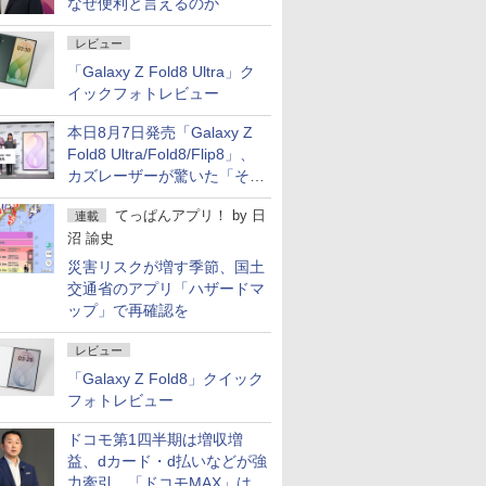
なぜ便利と言えるのか
レビュー
「Galaxy Z Fold8 Ultra」ク
イックフォトレビュー
本日8月7日発売「Galaxy Z
Fold8 Ultra/Fold8/Flip8」、
カズレーザーが驚いた「そば
屋のメニュー並みの薄さ」
てっぱんアプリ！
by
日
連載
沼 諭史
災害リスクが増す季節、国土
交通省のアプリ「ハザードマ
ップ」で再確認を
レビュー
「Galaxy Z Fold8」クイック
フォトレビュー
ドコモ第1四半期は増収増
益、dカード・d払いなどが強
力牽引 「ドコモMAX」は