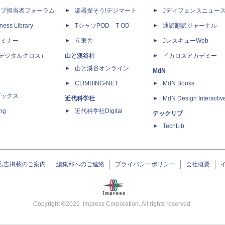
ップ担当者フォーラム
楽器探そう!デジマート
Jディフェンスニュー
ness Library
TシャツPOD T-OD
通訳翻訳ジャーナル
セミナー
立東舎
JレスキューWeb
 X（デジタルクロス）
山と溪谷社
イカロスアカデミー
山と溪谷オンライン
MdN
CLIMBING-NET
MdN Books
ブックス
近代科学社
MdN Design Interactiv
ing
近代科学社Digital
テックリブ
TechLib
広告掲載のご案内
編集部へのご連絡
プライバシーポリシー
会社概要
Copyright ©
2026
Impress Corporation. All rights reserved.