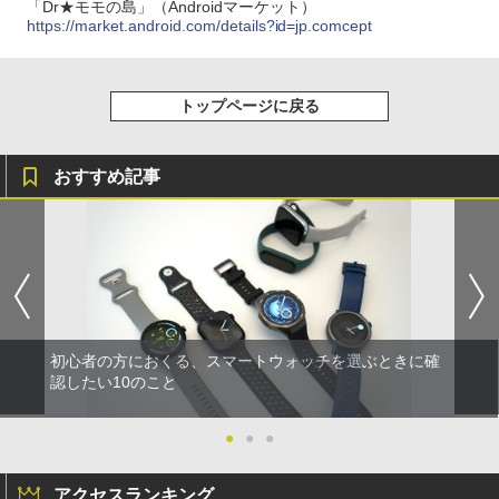
「Dr★モモの島」（Androidマーケット）
https://market.android.com/details?id=jp.comcept
トップページに戻る
おすすめ記事
初心者の方におくる、スマートウォッチを選ぶときに確
認したい10のこと
●
●
●
アクセスランキング