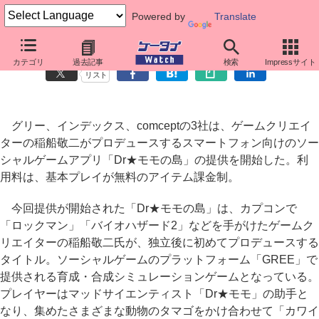
Powered by
Translate
GREEに稲船敬二プロデュースの育成シミュレーションゲームが登場
カテゴリ
過去記事
検索
Impressサイト
リスト
グリー、インデックス、comceptの3社は、ゲームクリエイ
ターの稲船敬二がプロデュースするスマートフォン向けのソー
シャルゲームアプリ「Dr★モモの島」の提供を開始した。利
用料は、基本プレイが無料のアイテム課金制。
今回提供が開始された「Dr★モモの島」は、カプコンで
「ロックマン」「バイオハザード2」などを手がけたゲームク
リエイターの稲船敬二氏が、独立後に初めてプロデュースする
タイトル。ソーシャルゲームのプラットフォーム「GREE」で
提供される育成・合成シミュレーションゲームとなっている。
プレイヤーはマッドサイエンティスト「Dr★モモ」の助手と
なり、集めたさまざまな動物のタマゴをかけ合わせて「カワイ