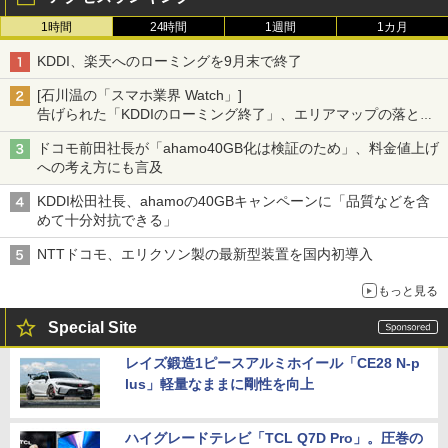
1時間
24時間
1週間
1カ月
KDDI、楽天へのローミングを9月末で終了
[石川温の「スマホ業界 Watch」]
告げられた「KDDIのローミング終了」、エリアマップの落とし
穴と楽天モバイルの課題
ドコモ前田社長が「ahamo40GB化は検証のため」、料金値上げ
への考え方にも言及
KDDI松田社長、ahamoの40GBキャンペーンに「品質などを含
めて十分対抗できる」
NTTドコモ、エリクソン製の最新型装置を国内初導入
もっと見る
Special Site
レイズ鍛造1ピースアルミホイール「CE28 N-p
lus」軽量なままに剛性を向上
ハイグレードテレビ「TCL Q7D Pro」。圧巻の