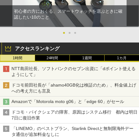
初心者の方におくる、スマートウォッチを選ぶときに確
認したい10のこと
●
●
●
アクセスランキング
1時間
24時間
1週間
1カ月
NTT島田社長、ソフトバンクのセブン出資に「dポイント使える
ようにして」
ドコモ前田社長が「ahamo40GB化は検証のため」、料金値上げ
への考え方にも言及
Amazonで「Motorola moto g06」と「edge 60」がセール
ドコモ・バイクシェアの障害、原因はシステム移行 都内は明日
7日に復旧作業
「LINEMO」のベストプラン、Starlink Directと無制限海外デー
タ通信が追加料金なしに