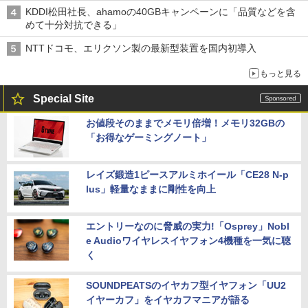
KDDI松田社長、ahamoの40GBキャンペーンに「品質などを含
めて十分対抗できる」
NTTドコモ、エリクソン製の最新型装置を国内初導入
もっと見る
Special Site
お値段そのままでメモリ倍増！メモリ32GBの
「お得なゲーミングノート」
レイズ鍛造1ピースアルミホイール「CE28 N-p
lus」軽量なままに剛性を向上
エントリーなのに脅威の実力!「Osprey」Nobl
e Audioワイヤレスイヤフォン4機種を一気に聴
く
SOUNDPEATSのイヤカフ型イヤフォン「UU2
イヤーカフ」をイヤカフマニアが語る