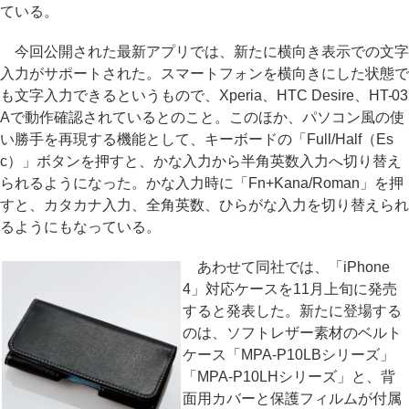
ている。
今回公開された最新アプリでは、新たに横向き表示での文字
入力がサポートされた。スマートフォンを横向きにした状態で
も文字入力できるというもので、Xperia、HTC Desire、HT-03
Aで動作確認されているとのこと。このほか、パソコン風の使
い勝手を再現する機能として、キーボードの「Full/Half（Es
c）」ボタンを押すと、かな入力から半角英数入力へ切り替え
られるようになった。かな入力時に「Fn+Kana/Roman」を押
すと、カタカナ入力、全角英数、ひらがな入力を切り替えられ
るようにもなっている。
あわせて同社では、「iPhone
4」対応ケースを11月上旬に発売
すると発表した。新たに登場する
のは、ソフトレザー素材のベルト
ケース「MPA-P10LBシリーズ」
「MPA-P10LHシリーズ」と、背
面用カバーと保護フィルムが付属