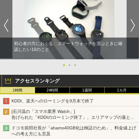
初心者の方におくる、スマートウォッチを選ぶときに確
認したい10のこと
●
●
●
アクセスランキング
1時間
24時間
1週間
1カ月
KDDI、楽天へのローミングを9月末で終了
[石川温の「スマホ業界 Watch」]
告げられた「KDDIのローミング終了」、エリアマップの落とし
穴と楽天モバイルの課題
ドコモ前田社長が「ahamo40GB化は検証のため」、料金値上げ
への考え方にも言及