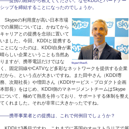
――提携の経緯から教えてください。なぜKDDIとパートナー
シップを締結することになったのでしょうか。
Skypeの利用度が高い日本市場
での展開については、かねてから
キャリアとの提携を念頭に置いて
いました。今回、KDDIと提携する
ことになったのは、KDDI自身が素
晴らしい企業ということも当然あ
りますが、携帯電話だけではな
SkypeのShaw氏
く、固定回線やCATVなど多彩なネットワークを提供する企業
だから、という点が大きいですね。また田中さん（KDDI専
務、次期社長）や増田さん（KDDIサービス・プロダクト企画
本部長）をはじめ、KDDI側のマネージメントチームはSkype
について、極めて熱意を持っており、サポートする体制を整え
てくれました。それが非常に大きかったですね。
――携帯事業者との提携は、これで何例目でしょうか？
KDDIは3番目ですね。これまでに英国やオーストラリアで展