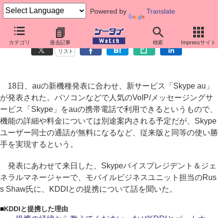
Powered by
Translate
Skype担当者に聞く「Skype au」の狙い
カテゴリ
過去記事
検索
Impressサイト
リスト
18日、auの新機種発表に合わせ、新サービス「Skype au」
が発表された。パソコンなどで人気のVoIP/メッセージングサ
ービス「Skype」をauの携帯電話で利用できるというもので、
機能の詳細や料金については別途案内される予定だが、Skype
ユーザー同士の通話が無料になるなど、従来版と同等の使い勝
手を実現するという。
発表にあわせて来日した、Skypeバイスプレジデント＆ジェ
ネラルマネージャーで、モバイルビジネスユニット担当のRus
s Shaw氏に、KDDIとの提携について話を聞いた。
■
KDDIと提携した理由