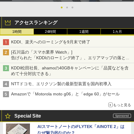
●
●
●
アクセスランキング
1時間
24時間
1週間
1カ月
KDDI、楽天へのローミングを9月末で終了
[石川温の「スマホ業界 Watch」]
告げられた「KDDIのローミング終了」、エリアマップの落とし
穴と楽天モバイルの課題
KDDI松田社長、ahamoの40GBキャンペーンに「品質などを含
めて十分対抗できる」
NTTドコモ、エリクソン製の最新型装置を国内初導入
Amazonで「Motorola moto g06」と「edge 60」がセール
もっと見る
Special Site
AIスマートノートのiFLYTEK「AINOTE 2」は
なぜ魅力的なのか？