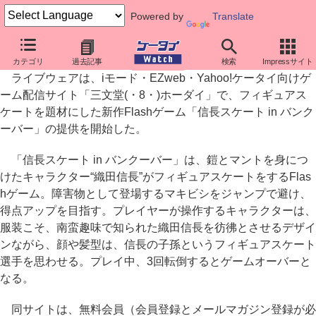
Powered by
Translate
ライブウェア、携帯向けゲーム「信長スケート in バンクーバー」
カテゴリ
過去記事
検索
Impressサイト
ライブウェアは、iモード・EZweb・Yahoo!ケータイ向けゲ
ーム配信サイト「三文堂(・8・)ホーダイ」で、フィギュアス
ケートを題材にした新作Flashゲーム「信長スケート in バンク
ーバー」の提供を開始した。
「信長スケート in バンクーバー」は、鎧とマントを身につ
けたキャラクター“織田信長”がフィギュアスケートをするFlas
hゲーム。障害物として登場するマキビシをジャンプで避け、
得点アップを目指す。プレイヤーが操作するキャラクターは、
服装こそ、南蛮趣味で知られた織田信長を彷彿とさせるデザイ
ンながら、顔や髪型は、信長の子孫というフィギュアスケート
選手を思わせる。プレイ中、3回転倒するとゲームオーバーと
なる。
同サイトは、無料会員（会員登録とメールマガジン登録が必