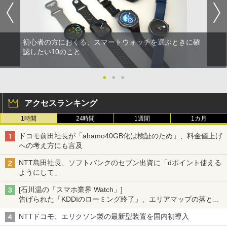
初心者の方におくる、スマートウォッチを選ぶときに確
認したい10のこと
●
●
●
アクセスランキング
1時間
24時間
1週間
1カ月
ドコモ前田社長が「ahamo40GB化は検証のため」、料金値上げ
への考え方にも言及
NTT島田社長、ソフトバンクのセブン出資に「dポイント使える
ようにして」
[石川温の「スマホ業界 Watch」]
告げられた「KDDIのローミング終了」、エリアマップの落とし
穴と楽天モバイルの課題
NTTドコモ、エリクソン製の最新型装置を国内初導入