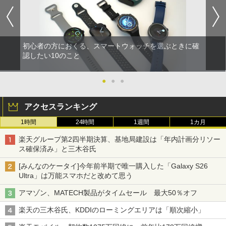
初心者の方におくる、スマートウォッチを選ぶときに確
認したい10のこと
●
●
●
アクセスランキング
1時間
24時間
1週間
1カ月
楽天グループ第2四半期決算、基地局建設は「年内計画分リソー
ス確保済み」と三木谷氏
[みんなのケータイ]今年前半期で唯一購入した「Galaxy S26
Ultra」は万能スマホだと改めて思う
アマゾン、MATECH製品がタイムセール 最大50％オフ
楽天の三木谷氏、KDDIのローミングエリアは「順次縮小」