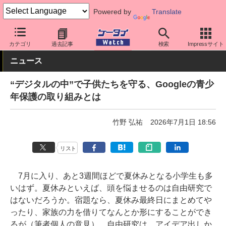
Powered by
Translate
ケータイ Watch
アプリ・サービス
教育
カテゴリ
過去記事
検索
Impressサイト
ニュース
“デジタルの中”で子供たちを守る、Googleの青少
年保護の取り組みとは
竹野 弘祐
2026年7月1日 18:56
リスト
7月に入り、あと3週間ほどで夏休みとなる小学生も多
いはず。夏休みといえば、頭を悩ませるのは自由研究で
はないだろうか。宿題なら、夏休み最終日にまとめてや
ったり、家族の力を借りてなんとか形にすることができ
るが（筆者個人の意見）、自由研究は、アイデア出しか