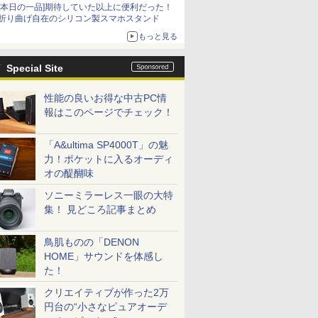
[本日の一品]期待していた以上に便利だった！
折り曲げ自在のシリコン製スマホスタンド
もっと見る
Special Site
性能の良いお得な中古PC情
報はこのページでチェック！
「A&ultima SP4000T」の魅
力！ポケットに入るオーディ
オの醍醐味
ソニーミラーレス一眼の大特
集！ 見どころ記事まとめ
鳥肌ものの「DENON
HOME」サウンドを体感し
た！
クリエイティブが作った2万
円台の“小さなピュアオーデ