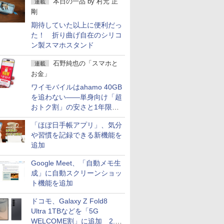
本日の一品
by
村元 正
連載
剛
期待していた以上に便利だっ
た！ 折り曲げ自在のシリコ
ン製スマホスタンド
石野純也の「スマホと
連載
お金」
ワイモバイルはahamo 40GB
を追わない――単身向け「超
おトク割」の安さと1年限定
の注意点
「ほぼ日手帳アプリ」、気分
や習慣を記録できる新機能を
追加
Google Meet、「自動メモ生
成」に自動スクリーンショッ
ト機能を追加
ドコモ、Galaxy Z Fold8
Ultra 1TBなどを「5G
WELCOME割」に追加 2.2