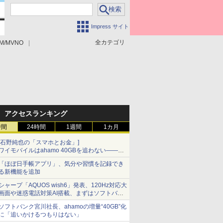
Impress サイト
全カテゴリ
M/MVNO
アクセスランキング
時間
24時間
1週間
1カ月
[石野純也の「スマホとお金」]
ワイモバイルはahamo 40GBを追わない――単
身向け「超おトク割」の安さと1年限定の注意
「ほぼ日手帳アプリ」、気分や習慣を記録でき
点
る新機能を追加
シャープ「AQUOS wish6」発表、120Hz対応大
画面や迷惑電話対策AI搭載、まずはソフトバン
クの法人向け
ソフトバンク宮川社長、ahamoの増量“40GB”化
に「追いかけるつもりはない」