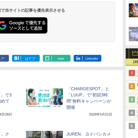
 検索で当サイトの記事を優先表示させる
ェア
はてブ
note
LinkedIn
1
「CHARGESPOT」と
T」で3
「LUUP」で“初回3時
初めて
間”無料キャンペーンが
開催
年4月28日
2026年5月21日
T」ク
JUREN、ヨドバシカメ