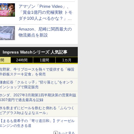
見放題
アマゾン「Prime Video」、
「賞金1億円の究極実験 トモ
ダチ100人よべるかな？」シ
ーズン2の参加者公開
Amazon、尼崎に関西最大の
物流拠点を新設
Impress Watchシリーズ 人気記事
時間
24時間
1週間
1カ月
吉野家、牛リブロースを熱々で提供する「極旨
牛鉄板ステーキ定食」を発売
鎌倉紅谷「クルミッ子」“切り落とし”をオンラ
インショップで限定販売
ホンダ、2027年3月期第1四半期決算の営業利益
5307億円で過去最高を記録
水を飲まずにビールを飲むと倒れる「ふらつく
ビアグラスbyよなよなエール」
【まるも亜希子の「寄り道日和」】ディーゼル
エンジンの生きる道
もっと見る