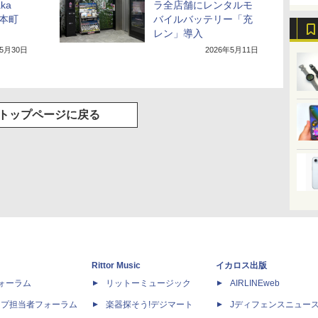
ka
ラ全店舗にレンタルモ
と本町
バイルバッテリー「充
レン」導入
年5月30日
2026年5月11日
トップページに戻る
Rittor Music
イカロス出版
dフォーラム
リットーミュージック
AIRLINEweb
ップ担当者フォーラム
楽器探そう!デジマート
Jディフェンスニュー