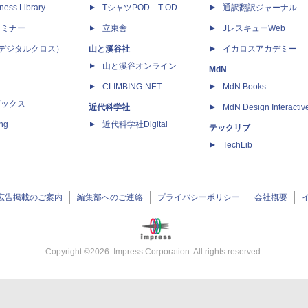
ness Library
TシャツPOD T-OD
通訳翻訳ジャーナル
セミナー
立東舎
JレスキューWeb
 X（デジタルクロス）
山と溪谷社
イカロスアカデミー
山と溪谷オンライン
MdN
CLIMBING-NET
MdN Books
ブックス
近代科学社
MdN Design Interactiv
ing
近代科学社Digital
テックリブ
TechLib
広告掲載のご案内
編集部へのご連絡
プライバシーポリシー
会社概要
Copyright ©
2026
Impress Corporation. All rights reserved.