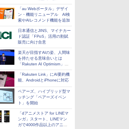
万円引き
「au Webポータル」デザイ
ン・機能リニューアル AI検
索やAIレコメンド機能を追加
日本通信とJINS、マイナカー
ド認証「FPoS」活用の割賦
販売に向け合意
楽天が目指すAIの姿、人間味
を持たせる意味合いとは
「Rakuten AI Optimism」三
木谷氏の基調講演
「Rakuten Link」にAI要約機
能、AndroidとiPhoneに対応
ペアーズ、ハイブリッド型マ
ッチング「ペアーズイベン
ト」を開始
「dアニメストア for LINEマ
ンガ」スタート、LINEマン
ガで4000作品以上のアニメ