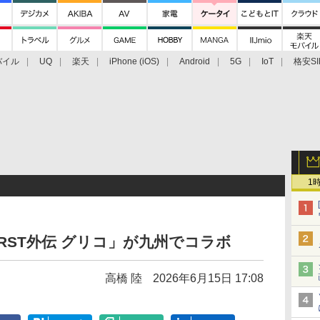
バイル
UQ
楽天
iPhone (iOS)
Android
5G
IoT
格安SI
アクセサリー
業界動向
法人向け
最新技術/その他
1
WORST外伝 グリコ」が九州でコラボ
高橋 陸
2026年6月15日 17:08