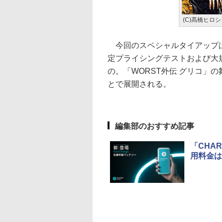
(C)髙橋ヒロ
今回のスペシャルタイアップは、
定プライシングテストおよび大
の。「WORST外伝 グリコ」
とで展開される。
編集部のおすすめ記事
「CHA
用料金は