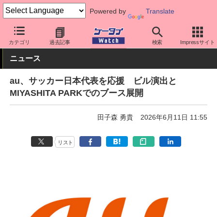
Powered by
Translate
ケータイ Watch
業界動向
カテゴリ
過去記事
検索
Impressサイト
ニュース
au、サッカー日本代表を応援 ビル演出と
MIYASHITA PARKでのブース展開
田子森 勇貴
2026年6月11日 11:55
リスト