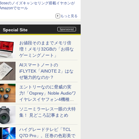
Boseのノイズキャンセリング搭載イヤホンが
Amazonでセール
もっと見る
Special Site
お値段そのままでメモリ倍
増！メモリ32GBの「お得な
ゲーミングノート」
AIスマートノートの
iFLYTEK「AINOTE 2」はな
ぜ魅力的なのか？
エントリーなのに脅威の実
力!「Osprey」Noble Audioワ
イヤレスイヤフォン4機種を
一気に聴く
ソニーミラーレス一眼の大特
集！ 見どころ記事まとめ
ハイグレードテレビ「TCL
Q7D Pro」。圧巻の色彩美で