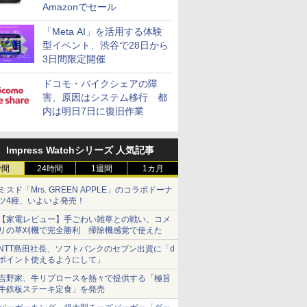
Amazonでセール
「Meta AI」を活用する体験
型イベント、渋谷で28日から
3日間限定開催
ドコモ・バイクシェアの障
害、原因はシステム移行 都
内は明日7日に復旧作業
Impress Watchシリーズ 人気記事
時間
24時間
1週間
1カ月
ミスド「Mrs. GREEN APPLE」のコラボドーナ
ツ4種、いよいよ発売！
【家電レビュー】手ごわい雑草との戦い、コメ
リの草刈機で完全勝利 掃除機感覚で使えた
NTT島田社長、ソフトバンクのセブン出資に「d
ポイント使えるようにして」
吉野家、牛リブロースを熱々で提供する「極旨
牛鉄板ステーキ定食」を発売