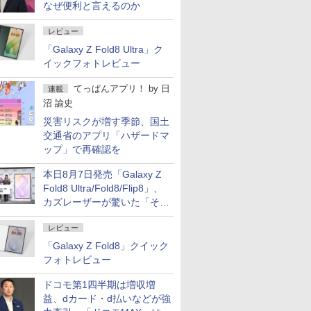
なぜ便利と言えるのか
レビュー
「Galaxy Z Fold8 Ultra」ク
イックフォトレビュー
てっぱんアプリ！
by
日
連載
沼 諭史
災害リスクが増す季節、国土
交通省のアプリ「ハザードマ
ップ」で再確認を
本日8月7日発売「Galaxy Z
Fold8 Ultra/Fold8/Flip8」、
カズレーザーが驚いた「そば
屋のメニュー並みの薄さ」
レビュー
「Galaxy Z Fold8」クイック
フォトレビュー
ドコモ第1四半期は増収増
益、dカード・d払いなどが強