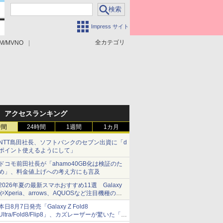
Impress サイト
全カテゴリ
M/MVNO
アクセスランキング
時間
24時間
1週間
1カ月
NTT島田社長、ソフトバンクのセブン出資に「d
ポイント使えるようにして」
ドコモ前田社長が「ahamo40GB化は検証のた
め」、料金値上げへの考え方にも言及
2026年夏の最新スマホおすすめ11選 Galaxy
やXperia、arrows、AQUOSなど注目機種の特
徴は
本日8月7日発売「Galaxy Z Fold8
Ultra/Fold8/Flip8」、カズレーザーが驚いた「そ
ば屋のメニュー並みの薄さ」