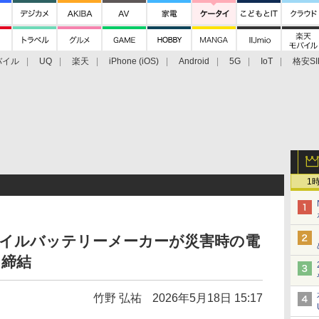
バイル
UQ
楽天
iPhone (iOS)
Android
5G
IoT
格安SI
アクセサリー
業界動向
法人向け
最新技術/その他
1
バイルバッテリーメーカーが災害時の電
を締結
竹野 弘祐
2026年5月18日 15:17