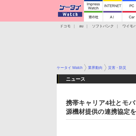
ドコモ
au
ソフトバンク
ワイモ
格安スマホ/SIMフリースマホ
周辺機器/
ケータイ Watch
業界動向
災害・防災
ニュース
携帯キャリア4社とモ
源機材提供の連携協定