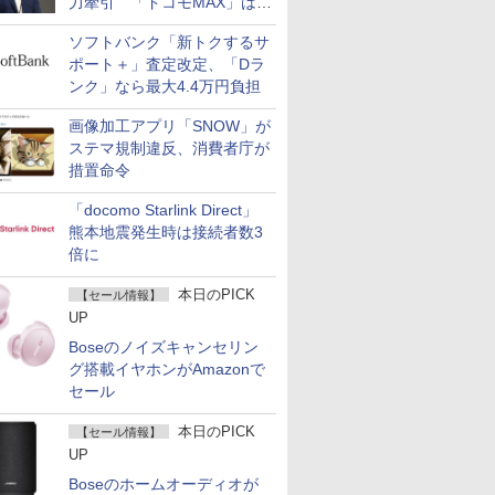
力牽引 「ドコモMAX」は
400万契約突破
ソフトバンク「新トクするサ
ポート＋」査定改定、「Dラ
ンク」なら最大4.4万円負担
画像加工アプリ「SNOW」が
ステマ規制違反、消費者庁が
措置命令
「docomo Starlink Direct」
熊本地震発生時は接続者数3
倍に
本日のPICK
【セール情報】
UP
Boseのノイズキャンセリン
グ搭載イヤホンがAmazonで
セール
本日のPICK
【セール情報】
UP
Boseのホームオーディオが