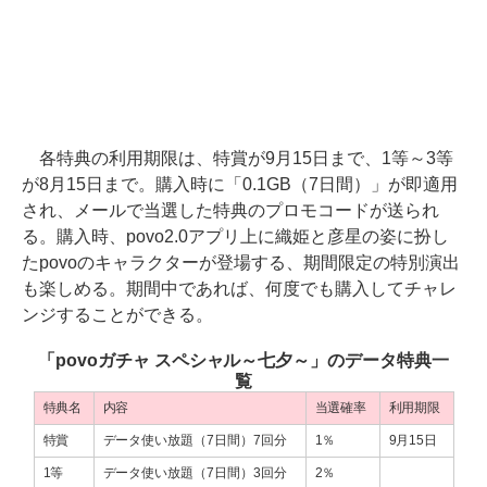
各特典の利用期限は、特賞が9月15日まで、1等～3等
が8月15日まで。購入時に「0.1GB（7日間）」が即適用
され、メールで当選した特典のプロモコードが送られ
る。購入時、povo2.0アプリ上に織姫と彦星の姿に扮し
たpovoのキャラクターが登場する、期間限定の特別演出
も楽しめる。期間中であれば、何度でも購入してチャレ
ンジすることができる。
「povoガチャ スペシャル～七夕～」のデータ特典一
覧
特典名
内容
当選確率
利用期限
特賞
データ使い放題（7日間）7回分
1％
9月15日
1等
データ使い放題（7日間）3回分
2％