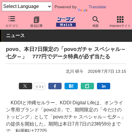
Powered by
Translate
ケータイ Watch
キャリア
au
povo
カテゴリ
過去記事
検索
Impressサイト
ニュース
povo、本日7日限定の「povoガチャ スペシャル～
七夕～」 777円でデータ特典が必ず当たる
北川 研斗
2026年7月7日 13:15
リスト
KDDIと沖縄セルラー、KDDI Digital Lifeは、オンライ
ン専用ブランド「povo2.0」で、期間限定の「今だけの
トッピング」として「povoガチャ スペシャル～七夕～」
の提供を開始した。期間は本日7月7日の23時59分まで
で、利用料は777円。