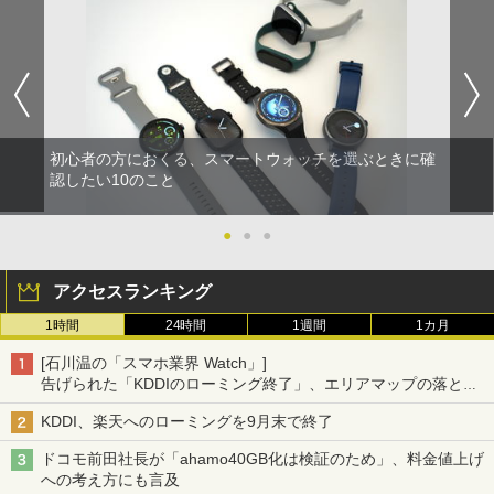
初心者の方におくる、スマートウォッチを選ぶときに確
認したい10のこと
●
●
●
アクセスランキング
1時間
24時間
1週間
1カ月
[石川温の「スマホ業界 Watch」]
告げられた「KDDIのローミング終了」、エリアマップの落とし
穴と楽天モバイルの課題
KDDI、楽天へのローミングを9月末で終了
ドコモ前田社長が「ahamo40GB化は検証のため」、料金値上げ
への考え方にも言及