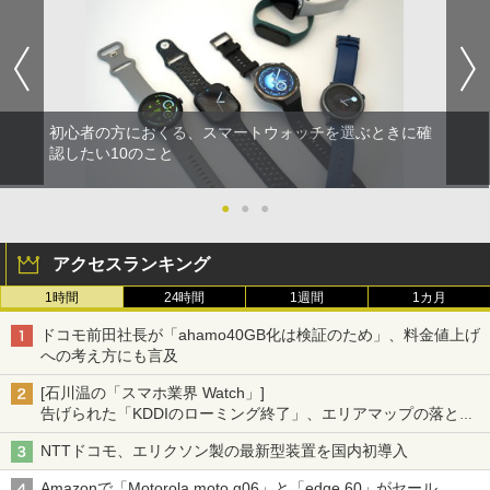
初心者の方におくる、スマートウォッチを選ぶときに確
認したい10のこと
●
●
●
アクセスランキング
1時間
24時間
1週間
1カ月
ドコモ前田社長が「ahamo40GB化は検証のため」、料金値上げ
への考え方にも言及
[石川温の「スマホ業界 Watch」]
告げられた「KDDIのローミング終了」、エリアマップの落とし
穴と楽天モバイルの課題
NTTドコモ、エリクソン製の最新型装置を国内初導入
Amazonで「Motorola moto g06」と「edge 60」がセール