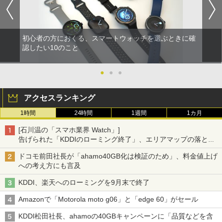
初心者の方におくる、スマートウォッチを選ぶときに確
認したい10のこと
●
●
●
アクセスランキング
1時間
24時間
1週間
1カ月
[石川温の「スマホ業界 Watch」]
告げられた「KDDIのローミング終了」、エリアマップの落とし
穴と楽天モバイルの課題
ドコモ前田社長が「ahamo40GB化は検証のため」、料金値上げ
への考え方にも言及
KDDI、楽天へのローミングを9月末で終了
Amazonで「Motorola moto g06」と「edge 60」がセール
KDDI松田社長、ahamoの40GBキャンペーンに「品質などを含