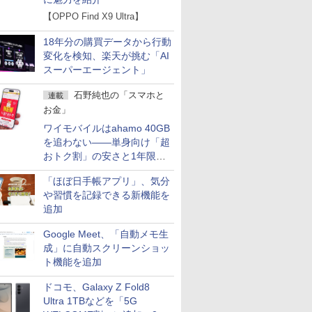
【OPPO Find X9 Ultra】
18年分の購買データから行動
変化を検知、楽天が挑む「AI
スーパーエージェント」
石野純也の「スマホと
連載
お金」
ワイモバイルはahamo 40GB
を追わない――単身向け「超
おトク割」の安さと1年限定
の注意点
「ほぼ日手帳アプリ」、気分
や習慣を記録できる新機能を
追加
Google Meet、「自動メモ生
成」に自動スクリーンショッ
ト機能を追加
ドコモ、Galaxy Z Fold8
Ultra 1TBなどを「5G