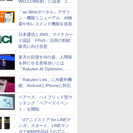
WELCOME割」に追加 2.2
万円引き
「au Webポータル」デザイ
ン・機能リニューアル AI検
索やAIレコメンド機能を追加
日本通信とJINS、マイナカー
ド認証「FPoS」活用の割賦
販売に向け合意
楽天が目指すAIの姿、人間味
を持たせる意味合いとは
「Rakuten AI Optimism」三
木谷氏の基調講演
「Rakuten Link」にAI要約機
能、AndroidとiPhoneに対応
ペアーズ、ハイブリッド型マ
ッチング「ペアーズイベン
ト」を開始
「dアニメストア for LINEマ
ンガ」スタート、LINEマン
ガで4000作品以上のアニメ