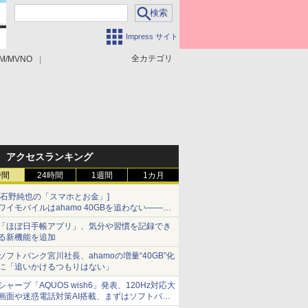
Impress サイト
全カテゴリ
M/MVNO
アクセスランキング
時間
24時間
1週間
1カ月
[石野純也の「スマホとお金」]
ワイモバイルはahamo 40GBを追わない――単
身向け「超おトク割」の安さと1年限定の注意
「ほぼ日手帳アプリ」、気分や習慣を記録でき
点
る新機能を追加
ソフトバンク宮川社長、ahamoの増量“40GB”化
に「追いかけるつもりはない」
シャープ「AQUOS wish6」発表、120Hz対応大
画面や迷惑電話対策AI搭載、まずはソフトバン
クの法人向け