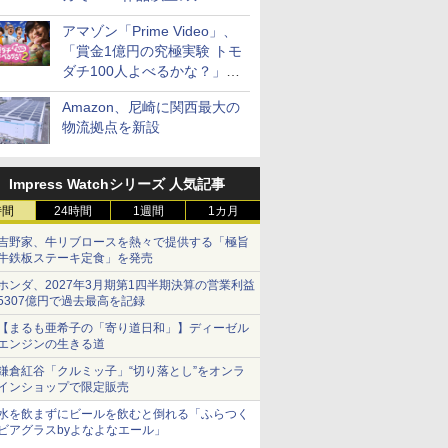
見放題
アマゾン「Prime Video」、
「賞金1億円の究極実験 トモ
ダチ100人よべるかな？」シ
ーズン2の参加者公開
Amazon、尼崎に関西最大の
物流拠点を新設
Impress Watchシリーズ 人気記事
時間
24時間
1週間
1カ月
吉野家、牛リブロースを熱々で提供する「極旨
牛鉄板ステーキ定食」を発売
ホンダ、2027年3月期第1四半期決算の営業利益
5307億円で過去最高を記録
【まるも亜希子の「寄り道日和」】ディーゼル
エンジンの生きる道
鎌倉紅谷「クルミッ子」“切り落とし”をオンラ
インショップで限定販売
水を飲まずにビールを飲むと倒れる「ふらつく
ビアグラスbyよなよなエール」