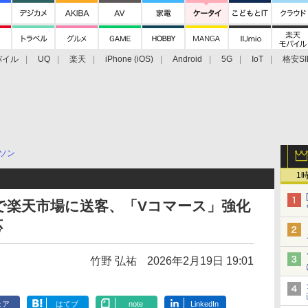
バイル
UQ
楽天
iPhone (iOS)
Android
5G
IoT
格安SI
アクセサリー
業界動向
法人向け
最新技術/その他
ソン
1
グで楽天市場に送客、「Vコマース」強化
応
竹野 弘祐
2026年2月19日 19:01
ェア
はてブ
note
LinkedIn