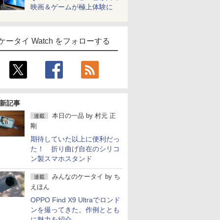
映画＆ゲームが極上体験に
ケータイ Watch をフォローする
新記事
本日の一品
by
村元 正
連載
剛
期待していた以上に便利だっ
た！ 折り曲げ自在のシリコ
ン製スマホスタンド
みんなのケータイ
by
ち
連載
えほん
OPPO Find X9 Ultraでロンド
ンを撮ってきた。作例ととも
に魅力を紹介