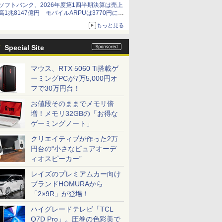
ソフトバンク、2026年度第1四半期決算は売上
高1兆8147億円 モバイルARPUは3770円に上
昇
もっと見る
Special Site
マウス、RTX 5060 Ti搭載ゲ
ーミングPCが7万5,000円オ
フで30万円台！
お値段そのままでメモリ倍
増！メモリ32GBの「お得な
ゲーミングノート」
クリエイティブが作った2万
円台の“小さなピュアオーデ
ィオスピーカー”
レイズのプレミアムカー向け
ブランドHOMURAから
「2×9R」が登場！
ハイグレードテレビ「TCL
Q7D Pro」。圧巻の色彩美で