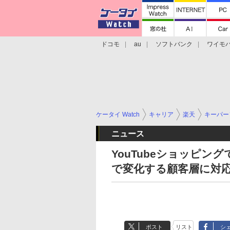
ドコモ
au
ソフトバンク
ワイモ
格安スマホ/SIMフリースマホ
周辺機器/
ケータイ Watch
キャリア
楽天
キーパー
ニュース
YouTubeショッピン
で変化する顧客層に対
ポスト
リスト
シ