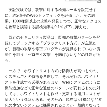
実証実験では、攻撃に対する検知ルールを設定せず
に、約2億件のWebトラフィックを評価した。その結
果、1000種類以上の攻撃を発見しつつ、正常なアクセス
を攻撃と誤認する誤検知率を0.1％以下に抑えた。
既存のセキュリティ製品は、既知の攻撃パターンを登
録してブロックする「ブラックリスト方式」が主流だ
が、新種の攻撃や修正プログラムが提供されていない脆
弱性を狙う「ゼロデイ攻撃」を防げないなどの課題があ
る。
一方で、ホワイトリスト方式は防御力が高いものの、
システムごとの特徴を考慮して、それぞれのホワイトリ
ストを作成する必要があるほか、Webシステムのように
機能追加などで正常な通信のパターンが変わるものに対
しては、ホワイトリストを作成・更新する運用コストが
膨大という課題がある。そのため、現在はIoT機器など変
化の少ないシステムに採用されることが一般的となって