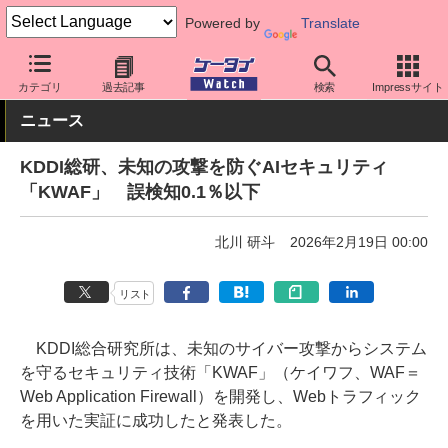
Powered by
Translate
ケータイ Watch
キャリア
au
ネットワーク/技術
カテゴリ
過去記事
検索
Impressサイト
ニュース
KDDI総研、未知の攻撃を防ぐAIセキュリティ
「KWAF」 誤検知0.1％以下
北川 研斗
2026年2月19日 00:00
リスト
KDDI総合研究所は、未知のサイバー攻撃からシステム
を守るセキュリティ技術「KWAF」（ケイワフ、WAF＝
Web Application Firewall）を開発し、Webトラフィック
を用いた実証に成功したと発表した。