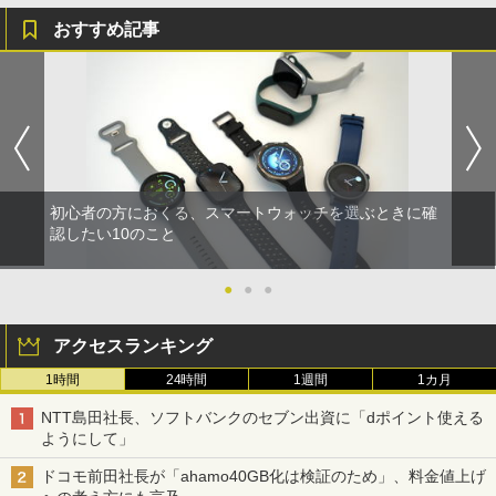
おすすめ記事
初心者の方におくる、スマートウォッチを選ぶときに確
認したい10のこと
●
●
●
アクセスランキング
1時間
24時間
1週間
1カ月
NTT島田社長、ソフトバンクのセブン出資に「dポイント使える
ようにして」
ドコモ前田社長が「ahamo40GB化は検証のため」、料金値上げ