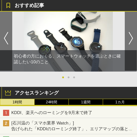
おすすめ記事
初心者の方におくる、スマートウォッチを選ぶときに確
認したい10のこと
●
●
●
アクセスランキング
1時間
24時間
1週間
1カ月
KDDI、楽天へのローミングを9月末で終了
[石川温の「スマホ業界 Watch」]
告げられた「KDDIのローミング終了」、エリアマップの落とし
穴と楽天モバイルの課題