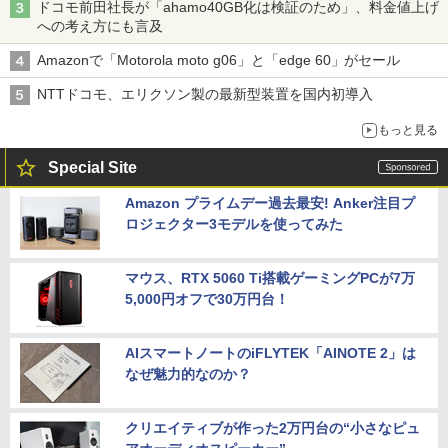
ドコモ前田社長が「ahamo40GB化は検証のため」、料金値上げ
への考え方にも言及
Amazonで「Motorola moto g06」と「edge 60」がセール
NTTドコモ、エリクソン製の最新型装置を国内初導入
もっと見る
Special Site
Amazon プライムデー過去最安! Anker注目プ
ロジェクター3モデルを使ってみた
マウス、RTX 5060 Ti搭載ゲーミングPCが7万
5,000円オフで30万円台！
AIスマートノートのiFLYTEK「AINOTE 2」は
なぜ魅力的なのか？
クリエイティブが作った2万円台の“小さなピュ