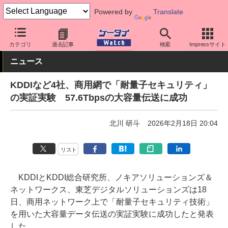
Powered by
Translate
ケータイ Watch
キャリア
au
ネットワーク/技術
カテゴリ
過去記事
検索
Impressサイト
ニュース
KDDIなど4社、商用網で「耐量子セキュリティ」
の実証実験 57.6Tbpsの大容量伝送に成功
北川 研斗
2026年2月18日 20:04
リスト
KDDIとKDDI総合研究所、ノキアソリューションズ＆
ネットワークス、東芝デジタルソリューションズは18
日、商用ネットワーク上で「耐量子セキュリティ技術」
を用いた大容量データ伝送の実証実験に成功したと発表
した。