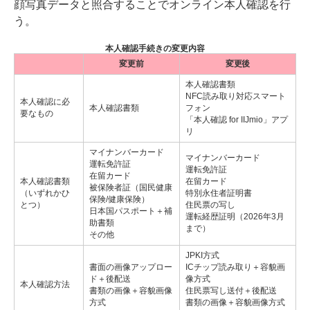
顔写真データと照合することでオンライン本人確認を行
う。
本人確認手続きの変更内容
変更前
変更後
本人確認書類
NFC読み取り対応スマート
本人確認に必
本人確認書類
フォン
要なもの
「本人確認 for IIJmio」アプ
リ
マイナンバーカード
マイナンバーカード
運転免許証
運転免許証
在留カード
本人確認書類
在留カード
被保険者証（国民健康
（いずれかひ
特別永住者証明書
保険/健康保険）
とつ）
住民票の写し
日本国パスポート＋補
運転経歴証明（2026年3月
助書類
まで）
その他
JPKI方式
書面の画像アップロー
ICチップ読み取り＋容貌画
ド＋後配送
像方式
本人確認方法
書類の画像＋容貌画像
住民票写し送付＋後配送
方式
書類の画像＋容貌画像方式