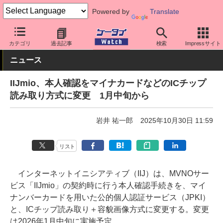
Powered by
Translate
ケータイ Watch
格安スマホ/格安SIM
格安SIM/MVNO
IIJ
カテゴリ
過去記事
検索
Impressサイト
ニュース
IIJmio、本人確認をマイナカードなどのICチップ
読み取り方式に変更 1月中旬から
岩井 祐一郎
2025年10月30日 11:59
リスト
インターネットイニシアティブ（IIJ）は、MVNOサー
ビス「IIJmio」の契約時に行う本人確認手続きを、マイ
ナンバーカードを用いた公的個人認証サービス（JPKI）
と、ICチップ読み取り＋容貌画像方式に変更する。変更
は2026年1月中旬に実施予定。