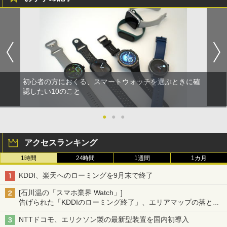
初心者の方におくる、スマートウォッチを選ぶときに確
認したい10のこと
●
●
●
アクセスランキング
1時間
24時間
1週間
1カ月
KDDI、楽天へのローミングを9月末で終了
[石川温の「スマホ業界 Watch」]
告げられた「KDDIのローミング終了」、エリアマップの落とし
穴と楽天モバイルの課題
NTTドコモ、エリクソン製の最新型装置を国内初導入