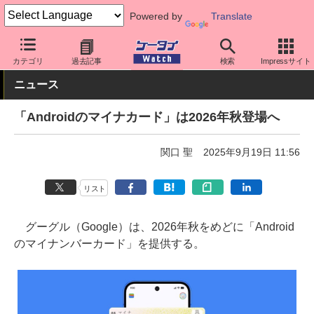
Powered by
Translate
ケータイ Watch
アプリ・サービス
その他
カテゴリ
過去記事
検索
Impressサイト
ニュース
「Androidのマイナカード」は2026年秋登場へ
関口 聖
2025年9月19日 11:56
リスト
グーグル（Google）は、2026年秋をめどに「Android
のマイナンバーカード」を提供する。