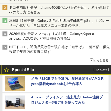
ドコモ前田社長が「ahamo40GB化は検証のため」、料金値上げ
への考え方にも言及
本日8月7日発売「Galaxy Z Fold8 Ultra/Fold8/Flip8」、カズレー
ザーが驚いた「そば屋のメニュー並みの薄さ」
2026年夏の最新スマホおすすめ11選 GalaxyやXperia、
arrows、AQUOSなど注目機種の特徴は
NTTドコモ、通信品質改善の現在地は「道半ば」 都市部に優先
投資で年度内の改善目指す
もっと見る
Special Site
メモリ32GBでも予算内。産経新聞社がAMD R
yzen搭載dynabookを2千台導入
Amazon プライムデー過去最安! Anker注目プ
ロジェクター3モデルを使ってみた