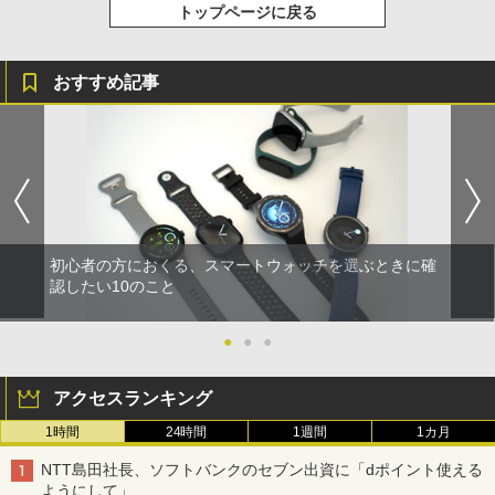
トップページに戻る
おすすめ記事
初心者の方におくる、スマートウォッチを選ぶときに確
認したい10のこと
●
●
●
アクセスランキング
1時間
24時間
1週間
1カ月
NTT島田社長、ソフトバンクのセブン出資に「dポイント使える
ようにして」