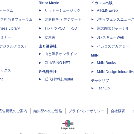
Rittor Music
イカロス出版
dフォーラム
リットーミュージック
AIRLINEweb
ップ担当者フォーラム
楽器探そう!デジマート
Jディフェンスニュー
ness Library
TシャツPOD T-OD
通訳翻訳ジャーナル
セミナー
立東舎
JレスキューWeb
 X（デジタルクロス）
山と溪谷社
イカロスアカデミー
山と溪谷オンライン
MdN
CLIMBING-NET
MdN Books
ブックス
近代科学社
MdN Design Interactiv
ing
近代科学社Digital
テックリブ
TechLib
広告掲載のご案内
編集部へのご連絡
プライバシーポリシー
会社概要