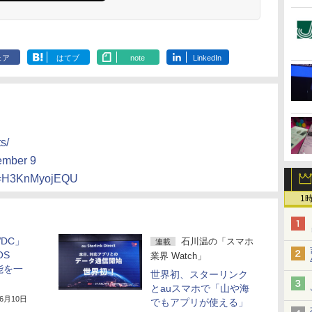
ェア
はてブ
note
LinkedIn
s/
ember 9
?v=H3KnMyojEQU
1
DC」
石川温の「スマホ
連載
OS
業界 Watch」
能を一
世界初、スターリンク
とauスマホで「山や海
年6月10日
でもアプリが使える」