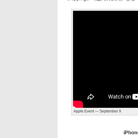
Apple Event — September 9
iPh