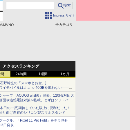
Impress サイト
全カテゴリ
M/MVNO
アクセスランキング
時間
24時間
1週間
1カ月
[石野純也の「スマホとお金」]
ワイモバイルはahamo 40GBを追わない――単
身向け「超おトク割」の安さと1年限定の注意
シャープ「AQUOS wish6」発表、120Hz対応大
点
画面や迷惑電話対策AI搭載、まずはソフトバン
クの法人向け
[本日の一品]期待していた以上に便利だった！
折り曲げ自在のシリコン製スマホスタンド
グーグル、「Pixel 11 Pro Fold」をチラ見せ
13日発表