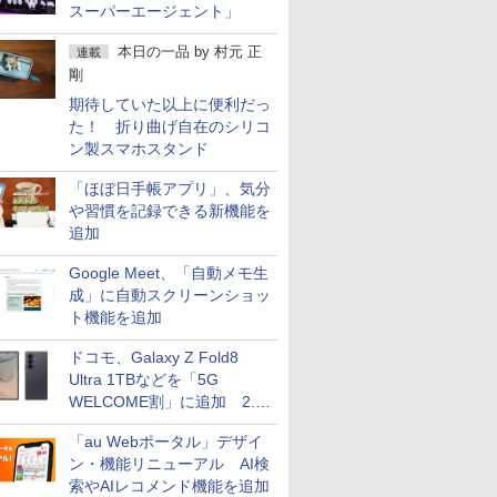
スーパーエージェント」
本日の一品
by
村元 正
連載
剛
期待していた以上に便利だっ
た！ 折り曲げ自在のシリコ
ン製スマホスタンド
「ほぼ日手帳アプリ」、気分
や習慣を記録できる新機能を
追加
Google Meet、「自動メモ生
成」に自動スクリーンショッ
ト機能を追加
ドコモ、Galaxy Z Fold8
Ultra 1TBなどを「5G
WELCOME割」に追加 2.2
万円引き
「au Webポータル」デザイ
ン・機能リニューアル AI検
索やAIレコメンド機能を追加