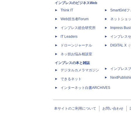
インプレスのビジネスWeb
Think IT
SmartGri
Web担当者Forum
ネットショ
インプレス総合研究所
Impress Busi
IT Leaders
インプレス
ドローンジャーナル
DIGITAL
ネッ担お悩み相談室
インプレスの本と雑誌
インプレス
デジタルカメラマガジン
NextPublish
できるネット
インターネット白書ARCHIVES
本サイトのご利用について
お問い合わせ