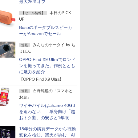
最大26％オフ
本日のPICK
【セール情報】
UP
Boseのポータブルスピーカ
ーがAmazonでセール
みんなのケータイ
by
ち
連載
えほん
OPPO Find X9 Ultraでロンド
ンを撮ってきた。作例ととも
に魅力を紹介
【OPPO Find X9 Ultra】
石野純也の「スマホと
連載
お金」
ワイモバイルはahamo 40GB
を追わない――単身向け「超
おトク割」の安さと1年限定
の注意点
18年分の購買データから行動
変化を検知、楽天が挑む「AI