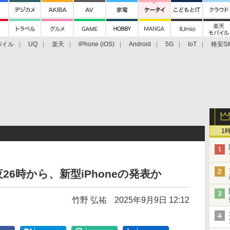
バイル
UQ
楽天
iPhone (iOS)
Android
5G
IoT
格安SI
アクセサリー
業界動向
法人向け
最新技術/その他
1
6時から、新型iPhoneの発表か
竹野 弘祐
2025年9月9日 12:12