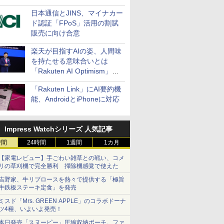
日本通信とJINS、マイナカー
ド認証「FPoS」活用の割賦
販売に向け合意
楽天が目指すAIの姿、人間味
を持たせる意味合いとは
「Rakuten AI Optimism」三
木谷氏の基調講演
「Rakuten Link」にAI要約機
能、AndroidとiPhoneに対応
Impress Watchシリーズ 人気記事
時間
24時間
1週間
1カ月
【家電レビュー】手ごわい雑草との戦い、コメ
リの草刈機で完全勝利 掃除機感覚で使えた
吉野家、牛リブロースを熱々で提供する「極旨
牛鉄板ステーキ定食」を発売
ミスド「Mrs. GREEN APPLE」のコラボドーナ
ツ4種、いよいよ発売！
本日発売「スヌーピー」圧縮収納ポーチ。ファ