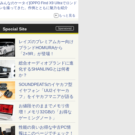
[みんなのケータイ]OPPO Find X9 Ultraでロンド
ンを撮ってきた。作例とともに魅力を紹介
もっと見る
Special Site
レイズのプレミアムカー向け
ブランドHOMURAから
「2×9R」が登場！
総合オーディオブランドに進
化するSHANLINGとは何者
か？
SOUNDPEATSのイヤカフ型
イヤフォン「UU2イヤーカ
フ」をイヤカフマニアが語る
お値段そのままでメモリ倍
増！メモリ32GBの「お得な
ゲーミングノート」
性能の良いお得な中古PC情
報はこのページでチェック！