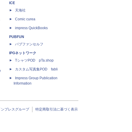
ICE
天海社
ス
Comic curea
impress QuickBooks
PUBFUN
パブファンセルフ
IPGネットワーク
TシャツPOD pTa.shop
カスタム写真集POD fabli
e
Impress Group Publication
Information
インプレスグループ
特定商取引法に基づく表示