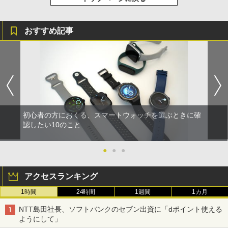
おすすめ記事
初心者の方におくる、スマートウォッチを選ぶときに確
認したい10のこと
●
●
●
アクセスランキング
1時間
24時間
1週間
1カ月
NTT島田社長、ソフトバンクのセブン出資に「dポイント使える
ようにして」