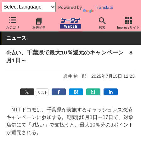
Powered by
Translate
ケータイ Watch
アプリ・サービス
決済/金融
カテゴリ
過去記事
検索
Impressサイト
ニュース
d払い、千葉県で最大10％還元のキャンペーン 8
月1日～
岩井 祐一郎
2025年7月15日 12:23
リスト
NTTドコモは、千葉県が実施するキャッシュレス決済
キャンペーンに参加する。期間は8月1日～17日で、対象
店舗にて「d払い」で支払うと、最大10％分のdポイント
が還元される。