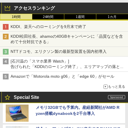
アクセスランキング
1時間
24時間
1週間
1カ月
KDDI、楽天へのローミングを9月末で終了
KDDI松田社長、ahamoの40GBキャンペーンに「品質などを含
めて十分対抗できる」
NTTドコモ、エリクソン製の最新型装置を国内初導入
[石川温の「スマホ業界 Watch」]
告げられた「KDDIのローミング終了」、エリアマップの落とし
穴と楽天モバイルの課題
Amazonで「Motorola moto g06」と「edge 60」がセール
もっと見る
Special Site
メモリ32GBでも予算内。産経新聞社がAMD R
yzen搭載dynabookを2千台導入