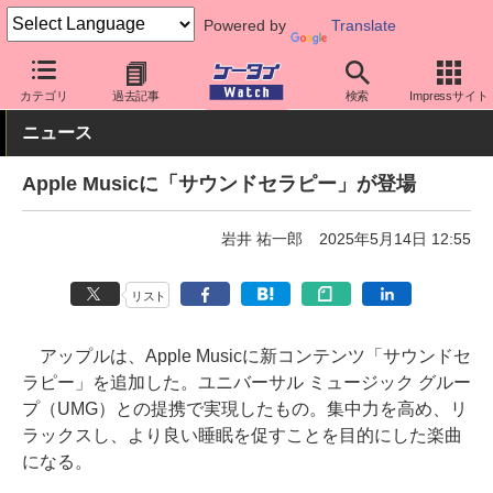
Powered by
Translate
ケータイ Watch
業界動向
Apple
カテゴリ
過去記事
検索
Impressサイト
ニュース
Apple Musicに「サウンドセラピー」が登場
岩井 祐一郎
2025年5月14日 12:55
リスト
アップルは、Apple Musicに新コンテンツ「サウンドセ
ラピー」を追加した。ユニバーサル ミュージック グルー
プ（UMG）との提携で実現したもの。集中力を高め、リ
ラックスし、より良い睡眠を促すことを目的にした楽曲
になる。