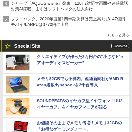
シャープ「AQUOS wish6」発表、120Hz対応大画面や迷惑電話
対策AI搭載、まずはソフトバンクの法人向け
ソフトバンク、2026年度第1四半期決算は売上高1兆8147億円
モバイルARPUは3770円に上昇
もっと見る
Special Site
クリエイティブが作った2万円台の“小さなピュ
アオーディオスピーカー”
メモリ32GBでも予算内。産経新聞社がAMD R
yzen搭載dynabookを2千台導入
SOUNDPEATSのイヤカフ型イヤフォン「UU2
イヤーカフ」をイヤカフマニアが語る
お値段そのままでメモリ倍増！メモリ32GBの
「お得なゲーミングノート」