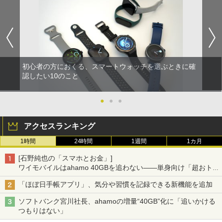
初心者の方におくる、スマートウォッチを選ぶときに確
認したい10のこと
●
●
●
アクセスランキング
1時間
24時間
1週間
1カ月
[石野純也の「スマホとお金」]
ワイモバイルはahamo 40GBを追わない――単身向け「超おトク
割」の安さと1年限定の注意点
「ほぼ日手帳アプリ」、気分や習慣を記録できる新機能を追加
ソフトバンク宮川社長、ahamoの増量“40GB”化に「追いかける
つもりはない」