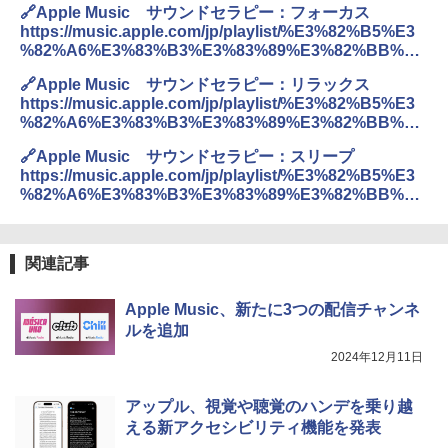
🔗Apple Music サウンドセラピー：フォーカス
https://music.apple.com/jp/playlist/%E3%82%B5%E3
%82%A6%E3%83%B3%E3%83%89%E3%82%BB%E3
%83%A9%E3%83%94%E3%83%BC-
🔗Apple Music サウンドセラピー：リラックス
%E3%83%95%E3%82%A9%E3%83%BC%E3%82%AB
https://music.apple.com/jp/playlist/%E3%82%B5%E3
%E3%82%B9/pl.6654fe3086ea43498ff05ed652d6367e
%82%A6%E3%83%B3%E3%83%89%E3%82%BB%E3
%83%A9%E3%83%94%E3%83%BC-
🔗Apple Music サウンドセラピー：スリープ
%E3%83%AA%E3%83%A9%E3%83%83%E3%82%AF
https://music.apple.com/jp/playlist/%E3%82%B5%E3
%E3%82%B9/pl.aa243b2eecf54b578949b64bf5923e7c
%82%A6%E3%83%B3%E3%83%89%E3%82%BB%E3
%83%A9%E3%83%94%E3%83%BC-
%E3%82%B9%E3%83%AA%E3%83%BC%E3%83%97
/pl.44a3d784112843c0b58b0db613eaebf4
関連記事
Apple Music、新たに3つの配信チャンネ
ルを追加
2024年12月11日
アップル、視覚や聴覚のハンデを乗り越
える新アクセシビリティ機能を発表