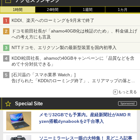
アクセスランキング
1時間
24時間
1週間
1カ月
KDDI、楽天へのローミングを9月末で終了
ドコモ前田社長が「ahamo40GB化は検証のため」、料金値上げ
への考え方にも言及
NTTドコモ、エリクソン製の最新型装置を国内初導入
KDDI松田社長、ahamoの40GBキャンペーンに「品質などを含
めて十分対抗できる」
[石川温の「スマホ業界 Watch」]
告げられた「KDDIのローミング終了」、エリアマップの落とし
穴と楽天モバイルの課題
もっと見る
Special Site
メモリ32GBでも予算内。産経新聞社がAMD R
yzen搭載dynabookを2千台導入
ソニーミラーレス一眼の大特集！ 見どころ記事