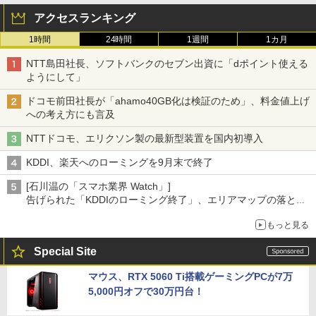
アクセスランキング
1時間
24時間
1週間
1カ月
NTT島田社長、ソフトバンクのセブン出資に「dポイント使える
ようにして」
ドコモ前田社長が「ahamo40GB化は検証のため」、料金値上げ
への考え方にも言及
NTTドコモ、エリクソン製の最新型装置を国内初導入
KDDI、楽天へのローミングを9月末で終了
[石川温の「スマホ業界 Watch」]
告げられた「KDDIのローミング終了」、エリアマップの落とし
穴と楽天モバイルの課題
もっと見る
Special Site
マウス、RTX 5060 Ti搭載ゲーミングPCが7万
5,000円オフで30万円台！