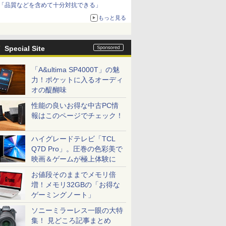
「品質などを含めて十分対抗できる」
もっと見る
Special Site
「A&ultima SP4000T」の魅
力！ポケットに入るオーディ
オの醍醐味
性能の良いお得な中古PC情
報はこのページでチェック！
ハイグレードテレビ「TCL
Q7D Pro」。圧巻の色彩美で
映画＆ゲームが極上体験に
お値段そのままでメモリ倍
増！メモリ32GBの「お得な
ゲーミングノート」
ソニーミラーレス一眼の大特
集！ 見どころ記事まとめ