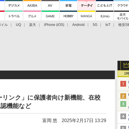
バイル
UQ
楽天
iPhone (iOS)
Android
5G
IoT
格安SI
アクセサリー
業界動向
法人向け
最新技術/その他
1
ーリンク」に保護者向け新機能、在校
承認機能など
富岡 悠
2025年2月17日 13:29