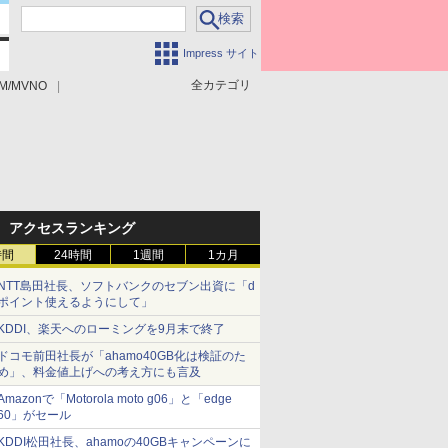
Impress サイト
全カテゴリ
M/MVNO
アクセスランキング
時間
24時間
1週間
1カ月
NTT島田社長、ソフトバンクのセブン出資に「d
ポイント使えるようにして」
KDDI、楽天へのローミングを9月末で終了
ドコモ前田社長が「ahamo40GB化は検証のた
め」、料金値上げへの考え方にも言及
Amazonで「Motorola moto g06」と「edge
60」がセール
KDDI松田社長、ahamoの40GBキャンペーンに