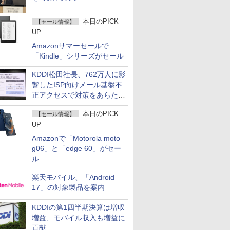
本日のPICK
【セール情報】
UP
Amazonサマーセールで
「Kindle」シリーズがセール
KDDI松田社長、762万人に影
響したISP向けメール基盤不
正アクセスで対策をあらため
て説明
本日のPICK
【セール情報】
UP
Amazonで「Motorola moto
g06」と「edge 60」がセー
ル
楽天モバイル、「Android
17」の対象製品を案内
KDDIの第1四半期決算は増収
増益、モバイル収入も増益に
貢献