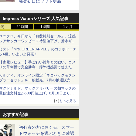
発売初日にソフト更新
Impress Watchシリーズ 人気記事
時間
24時間
1週間
1カ月
ユニクロ、今日から「お盆特別セール」。涼感
シアサッカーワンピース待望値下げ、撥水ギア
ショーツは1990円に
ミスド「Mrs. GREEN APPLE」のコラボドーナ
ツ4種、いよいよ発売！
【家電レビュー】手ごわい雑草との戦い、コメ
リの草刈機で完全勝利 掃除機感覚で使えた
カルディ、オンライン限定「ネコバッグ＆タン
ブラーセット」を一般販売。7月の抽選販売の
当選無効分
マクドナルド、マックデリバリーの朝マックの
最低注文料金が500円値上げ。8月18日より
1,500円から受付
もっと見る
おすすめ記事
初心者の方におくる、スマー
トウォッチを選ぶときに確認