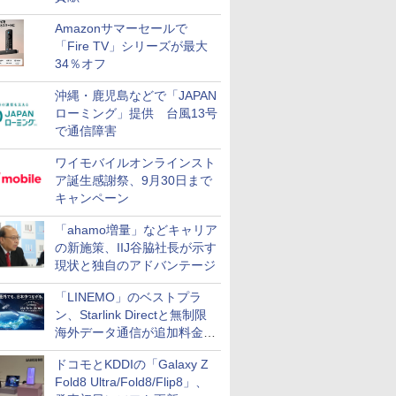
Amazonサマーセールで
「Fire TV」シリーズが最大
34％オフ
沖縄・鹿児島などで「JAPAN
ローミング」提供 台風13号
で通信障害
ワイモバイルオンラインスト
ア誕生感謝祭、9月30日まで
キャンペーン
「ahamo増量」などキャリア
の新施策、IIJ谷脇社長が示す
現状と独自のアドバンテージ
「LINEMO」のベストプラ
ン、Starlink Directと無制限
海外データ通信が追加料金な
しに
ドコモとKDDIの「Galaxy Z
Fold8 Ultra/Fold8/Flip8」、