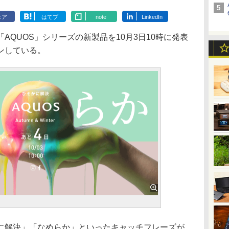
ェア
はてブ
note
LinkedIn
QUOS」シリーズの新製品を10月3日10時に発表
ンしている。
解決」「なめらか」といったキャッチフレーズが