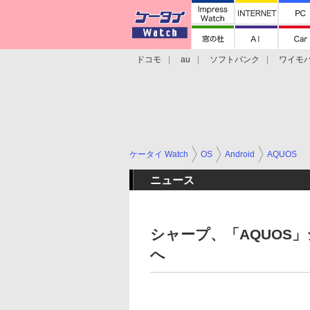
ドコモ
au
ソフトバンク
ワイモ
格安スマホ/SIMフリースマホ
周辺機器/
ケータイ Watch
OS
Android
AQUOS
ニュース
シャープ、「AQUOS」
へ