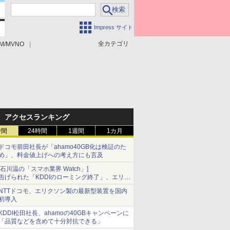
Impress サイト
全カテゴリ
M/MVNO
アクセスランキング
時間
24時間
1週間
1カ月
ドコモ前田社長が「ahamo40GB化は検証のた
め」、料金値上げへの考え方にも言及
[石川温の「スマホ業界 Watch」]
告げられた「KDDIのローミング終了」、エリア
マップの落とし穴と楽天モバイルの課題
NTTドコモ、エリクソン製の最新型装置を国内
初導入
KDDI松田社長、ahamoの40GBキャンペーンに
「品質などを含めて十分対抗できる」