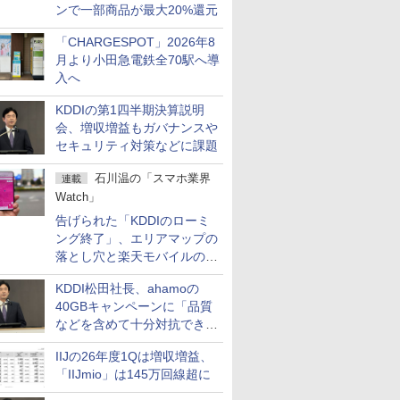
ンで一部商品が最大20%還元
「CHARGESPOT」2026年8
月より小田急電鉄全70駅へ導
入へ
KDDIの第1四半期決算説明
会、増収増益もガバナンスや
セキュリティ対策などに課題
石川温の「スマホ業界
連載
Watch」
告げられた「KDDIのローミ
ング終了」、エリアマップの
落とし穴と楽天モバイルの課
題
KDDI松田社長、ahamoの
40GBキャンペーンに「品質
などを含めて十分対抗でき
る」
IIJの26年度1Qは増収増益、
「IIJmio」は145万回線超に