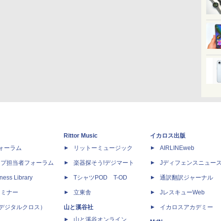
Rittor Music
イカロス出版
dフォーラム
リットーミュージック
AIRLINEweb
ップ担当者フォーラム
楽器探そう!デジマート
Jディフェンスニュー
ness Library
TシャツPOD T-OD
通訳翻訳ジャーナル
セミナー
立東舎
JレスキューWeb
 X（デジタルクロス）
山と溪谷社
イカロスアカデミー
山と溪谷オンライン