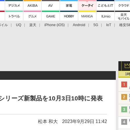
バイル
UQ
楽天
iPhone (iOS)
Android
5G
IoT
格安SI
アクセサリー
業界動向
法人向け
最新技術/その他
1
シリーズ新製品を10月3日10時に発表
松本 和大
2023年9月29日 11:42