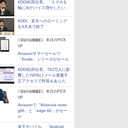
KDDI松田社長、「スマホを
軸にAIデバイス増やしたい」
KDDI、楽天へのローミング
を9月末で終了
本日のPICK
【セール情報】
UP
Amazonサマーセールで
「Kindle」シリーズがセール
KDDI松田社長、762万人に影
響したISP向けメール基盤不
正アクセスで対策をあらため
て説明
本日のPICK
【セール情報】
UP
Amazonで「Motorola moto
g06」と「edge 60」がセー
ル
楽天モバイル、「Android