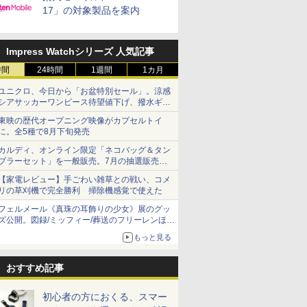
17」の対象製品を案内
Impress Watchシリーズ 人気記事
時間
24時間
1週間
1カ月
ユニクロ、今日から「お盆特別セール」。涼感
シアサッカーワンピース待望値下げ、撥水ギア
ショーツは1990円に
東映の歴代オープニング映像がカプセルトイ
に。全5種で8月下旬発売
カルディ、オンライン限定「ネコバッグ＆タン
ブラーセット」を一般販売。7月の抽選販売の
当選無効分
【家電レビュー】手ごわい雑草との戦い、コメ
リの草刈機で完全勝利 掃除機感覚で使えた
フェルメール《真珠の耳飾りの少女》展のグッ
ズ公開。図録/ミッフィー/葬送のフリーレンほ
か、注目ブランドコラボが実現
もっと見る
おすすめ記事
初心者の方におくる、スマー