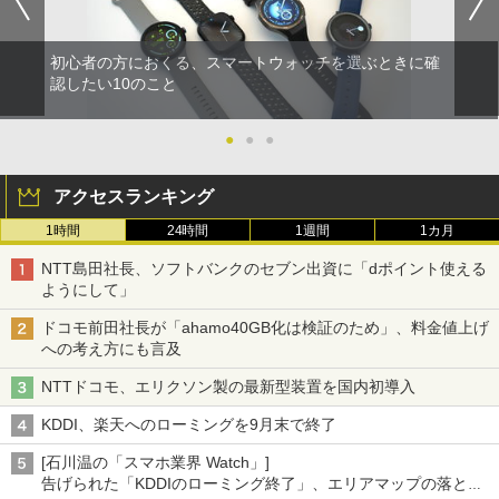
初心者の方におくる、スマートウォッチを選ぶときに確
認したい10のこと
●
●
●
アクセスランキング
1時間
24時間
1週間
1カ月
NTT島田社長、ソフトバンクのセブン出資に「dポイント使える
ようにして」
ドコモ前田社長が「ahamo40GB化は検証のため」、料金値上げ
への考え方にも言及
NTTドコモ、エリクソン製の最新型装置を国内初導入
KDDI、楽天へのローミングを9月末で終了
[石川温の「スマホ業界 Watch」]
告げられた「KDDIのローミング終了」、エリアマップの落とし