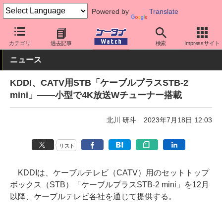
Powered by
Translate
ケータイ Watch
キャリア
au
アプリ・サービス
カテゴリ
過去記事
検索
Impressサイト
ニュース
KDDI、CATV用STB「ケーブルプラスSTB-2
mini」――小型で4K放送Wチューナー搭載
北川 研斗
2023年7月18日 12:03
リスト
KDDIは、ケーブルテレビ（CATV）用のセットトップ
ボックス（STB）「ケーブルプラスSTB-2 mini」を12月
以降、ケーブルテレビ各社を通じて提供する。