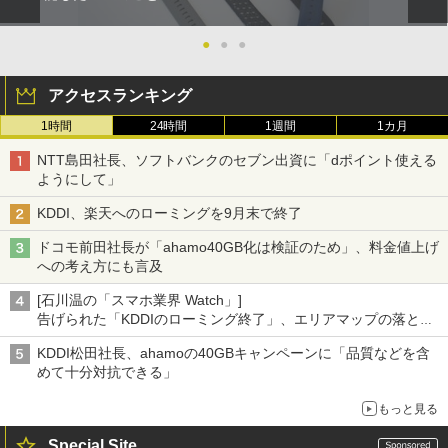
●
●
●
アクセスランキング
1時間
24時間
1週間
1カ月
NTT島田社長、ソフトバンクのセブン出資に「dポイント使える
ようにして」
KDDI、楽天へのローミングを9月末で終了
ドコモ前田社長が「ahamo40GB化は検証のため」、料金値上げ
への考え方にも言及
[石川温の「スマホ業界 Watch」]
告げられた「KDDIのローミング終了」、エリアマップの落とし
穴と楽天モバイルの課題
KDDI松田社長、ahamoの40GBキャンペーンに「品質などを含
めて十分対抗できる」
もっと見る
Special Site