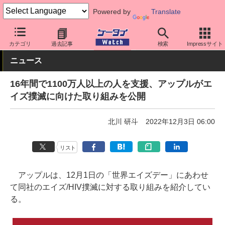
Powered by
Translate
ケータイ Watch
業界動向
企業動向
カテゴリ
過去記事
検索
Impressサイト
ニュース
16年間で1100万人以上の人を支援、アップルがエ
イズ撲滅に向けた取り組みを公開
北川 研斗
2022年12月3日 06:00
リスト
アップルは、12月1日の「世界エイズデー」にあわせ
て同社のエイズ/HIV撲滅に対する取り組みを紹介してい
る。