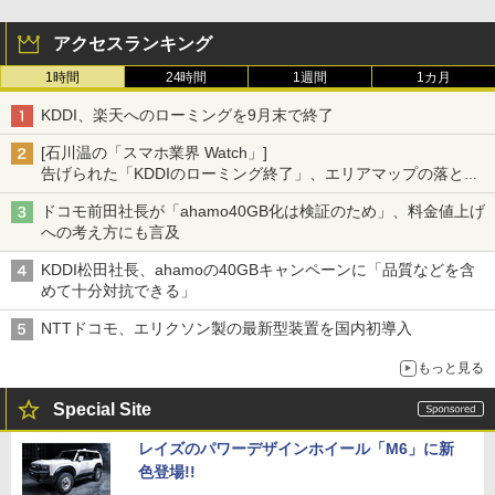
アクセスランキング
1時間
24時間
1週間
1カ月
KDDI、楽天へのローミングを9月末で終了
[石川温の「スマホ業界 Watch」]
告げられた「KDDIのローミング終了」、エリアマップの落とし
穴と楽天モバイルの課題
ドコモ前田社長が「ahamo40GB化は検証のため」、料金値上げ
への考え方にも言及
KDDI松田社長、ahamoの40GBキャンペーンに「品質などを含
めて十分対抗できる」
NTTドコモ、エリクソン製の最新型装置を国内初導入
もっと見る
Special Site
レイズのパワーデザインホイール「M6」に新
色登場!!