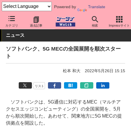
Powered by
Translate
ケータイ Watch
キャリア
ソフトバンク
ネットワーク/技術
カテゴリ
過去記事
検索
Impressサイト
ニュース
ソフトバンク、5G MECの全国展開を順次スター
ト
松本 和大
2022年5月26日 15:15
リスト
ソフトバンクは、5G通信に対応するMEC（マルチア
クセスエッジコンピューティング）の全国展開を、5月
から順次開始した。あわせて、関東地方に5G MECの提
供拠点を開設した。