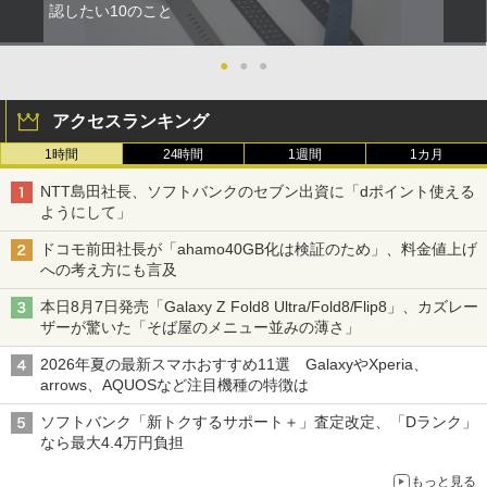
認したい10のこと
●
●
●
アクセスランキング
1時間
24時間
1週間
1カ月
NTT島田社長、ソフトバンクのセブン出資に「dポイント使える
ようにして」
ドコモ前田社長が「ahamo40GB化は検証のため」、料金値上げ
への考え方にも言及
本日8月7日発売「Galaxy Z Fold8 Ultra/Fold8/Flip8」、カズレー
ザーが驚いた「そば屋のメニュー並みの薄さ」
2026年夏の最新スマホおすすめ11選 GalaxyやXperia、
arrows、AQUOSなど注目機種の特徴は
ソフトバンク「新トクするサポート＋」査定改定、「Dランク」
なら最大4.4万円負担
もっと見る