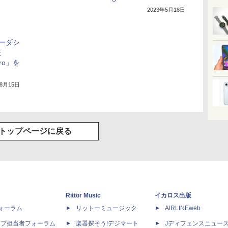
2023年5月18日
カーダシ
た
 Pro」を
年8月15日
トップページに戻る
Rittor Music
イカロス出版
dフォーラム
リットーミュージック
AIRLINEweb
ップ担当者フォーラム
楽器探そう!デジマート
Jディフェンスニュー