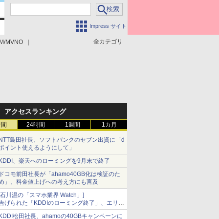
Impress サイト
全カテゴリ
M/MVNO
アクセスランキング
時間
24時間
1週間
1カ月
NTT島田社長、ソフトバンクのセブン出資に「d
ポイント使えるようにして」
KDDI、楽天へのローミングを9月末で終了
ドコモ前田社長が「ahamo40GB化は検証のた
め」、料金値上げへの考え方にも言及
[石川温の「スマホ業界 Watch」]
告げられた「KDDIのローミング終了」、エリア
マップの落とし穴と楽天モバイルの課題
KDDI松田社長、ahamoの40GBキャンペーンに