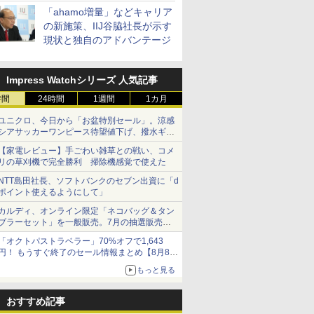
「ahamo増量」などキャリア
の新施策、IIJ谷脇社長が示す
現状と独自のアドバンテージ
Impress Watchシリーズ 人気記事
時間
24時間
1週間
1カ月
ユニクロ、今日から「お盆特別セール」。涼感
シアサッカーワンピース待望値下げ、撥水ギア
ショーツは1990円に
【家電レビュー】手ごわい雑草との戦い、コメ
リの草刈機で完全勝利 掃除機感覚で使えた
NTT島田社長、ソフトバンクのセブン出資に「d
ポイント使えるようにして」
カルディ、オンライン限定「ネコバッグ＆タン
ブラーセット」を一般販売。7月の抽選販売の
当選無効分
「オクトパストラベラー」70%オフで1,643
円！ もうすぐ終了のセール情報まとめ【8月8日
更新】
もっと見る
ニンテンドーeショップでは「大神 絶景版」が
67%オフで990円
おすすめ記事