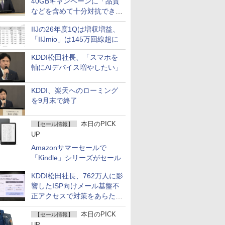
40GBキャンペーンに「品質
などを含めて十分対抗でき
る」
IIJの26年度1Qは増収増益、
「IIJmio」は145万回線超に
KDDI松田社長、「スマホを
軸にAIデバイス増やしたい」
KDDI、楽天へのローミング
を9月末で終了
本日のPICK
【セール情報】
UP
Amazonサマーセールで
「Kindle」シリーズがセール
KDDI松田社長、762万人に影
響したISP向けメール基盤不
正アクセスで対策をあらため
て説明
本日のPICK
【セール情報】
UP