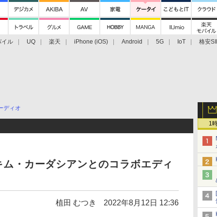
バイル
UQ
楽天
iPhone (iOS)
Android
5G
IoT
格安SI
アクセサリー
業界動向
法人向け
最新技術/その他
ーディオ
1
o」に、キム・カーダシアンとのコラボエディ
植田 むつき
2022年8月12日 12:36