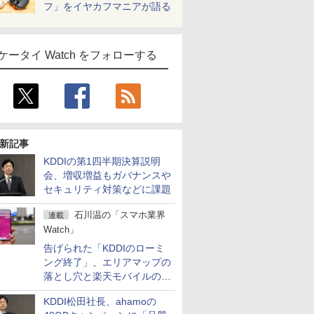
フ」をイヤカフマニアが語る
ケータイ Watch をフォローする
新記事
KDDIの第1四半期決算説明
会、増収増益もガバナンスや
セキュリティ対策などに課題
石川温の「スマホ業界
連載
Watch」
告げられた「KDDIのローミ
ング終了」、エリアマップの
落とし穴と楽天モバイルの課
題
KDDI松田社長、ahamoの