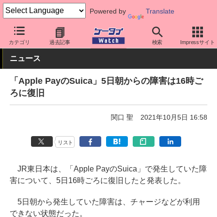
Powered by
Translate
ケータイ Watch
アプリ・サービス
決済/金融
カテゴリ
過去記事
検索
Impressサイト
ニュース
「Apple PayのSuica」5日朝からの障害は16時ご
ろに復旧
関口 聖
2021年10月5日 16:58
リスト
JR東日本は、「Apple PayのSuica」で発生していた障
害について、5日16時ごろに復旧したと発表した。
5日朝から発生していた障害は、チャージなどが利用
できない状態だった。