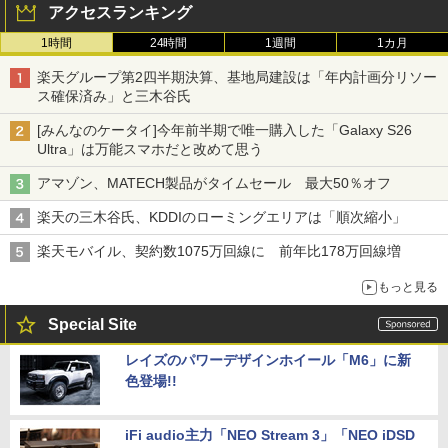
アクセスランキング
1時間
24時間
1週間
1カ月
楽天グループ第2四半期決算、基地局建設は「年内計画分リソー
ス確保済み」と三木谷氏
[みんなのケータイ]今年前半期で唯一購入した「Galaxy S26
Ultra」は万能スマホだと改めて思う
アマゾン、MATECH製品がタイムセール 最大50％オフ
楽天の三木谷氏、KDDIのローミングエリアは「順次縮小」
楽天モバイル、契約数1075万回線に 前年比178万回線増
もっと見る
Special Site
レイズのパワーデザインホイール「M6」に新
色登場!!
iFi audio主力「NEO Stream 3」「NEO iDSD