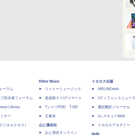
Rittor Music
イカロス出版
dフォーラム
リットーミュージック
AIRLINEweb
ップ担当者フォーラム
楽器探そう!デジマート
Jディフェンスニュー
ness Library
TシャツPOD T-OD
通訳翻訳ジャーナル
セミナー
立東舎
JレスキューWeb
 X（デジタルクロス）
山と溪谷社
イカロスアカデミー
山と溪谷オンライン
MdN