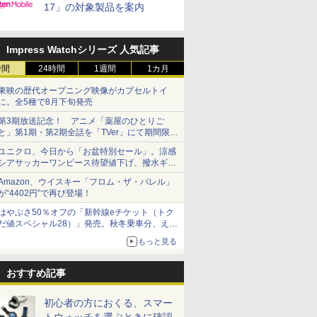
17」の対象製品を案内
Impress Watchシリーズ 人気記事
時間
24時間
1週間
1カ月
東映の歴代オープニング映像がカプセルトイ
に。全5種で8月下旬発売
第3期放送記念！ アニメ「薬屋のひとりご
と」第1期・第2期全話を「TVer」にて期間限定
で順次無料配信開始
ユニクロ、今日から「お盆特別セール」。涼感
シアサッカーワンピース待望値下げ、撥水ギア
ショーツは1990円に
Amazon、ウイスキー「フロム・ザ・バレル」
が“4402円”で再び登場！
はやぶさ50％オフの「新幹線eチケット（トク
だ値スペシャル28）」発売。秋冬乗車分、えき
ねっと限定
もっと見る
おすすめ記事
初心者の方におくる、スマー