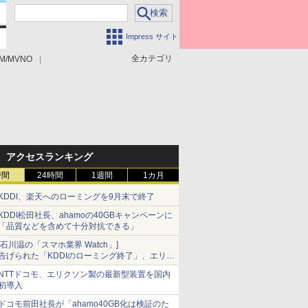
Impress サイト
全カテゴリ
M/MVNO
アクセスランキング
時間
24時間
1週間
1カ月
KDDI、楽天へのローミングを9月末で終了
KDDI松田社長、ahamoの40GBキャンペーンに
「品質などを含めて十分対抗できる」
[石川温の「スマホ業界 Watch」]
告げられた「KDDIのローミング終了」、エリア
マップの落とし穴と楽天モバイルの課題
NTTドコモ、エリクソン製の最新型装置を国内
初導入
ドコモ前田社長が「ahamo40GB化は検証のた