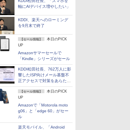
KDDI松田社長、「スマホを
軸にAIデバイス増やしたい」
KDDI、楽天へのローミング
を9月末で終了
本日のPICK
【セール情報】
UP
Amazonサマーセールで
「Kindle」シリーズがセール
KDDI松田社長、762万人に影
響したISP向けメール基盤不
正アクセスで対策をあらため
て説明
本日のPICK
【セール情報】
UP
Amazonで「Motorola moto
g06」と「edge 60」がセー
ル
楽天モバイル、「Android