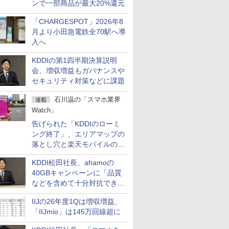
ンで一部商品が最大20%還元
「CHARGESPOT」2026年8
月より小田急電鉄全70駅へ導
入へ
KDDIの第1四半期決算説明
会、増収増益もガバナンスや
セキュリティ対策などに課題
石川温の「スマホ業界
連載
Watch」
告げられた「KDDIのローミ
ング終了」、エリアマップの
落とし穴と楽天モバイルの課
題
KDDI松田社長、ahamoの
40GBキャンペーンに「品質
などを含めて十分対抗でき
る」
IIJの26年度1Qは増収増益、
「IIJmio」は145万回線超に