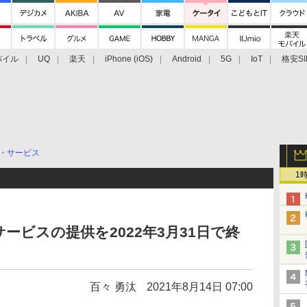
バイル
UQ
楽天
iPhone (iOS)
Android
5G
IoT
格安SI
アクセサリー
業界動向
法人向け
最新技術/その他
・サービス
1
ービスの提供を2022年3月31日で終
百々 勇汰
2021年8月14日 07:00