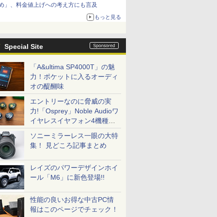
め」、料金値上げへの考え方にも言及
もっと見る
Special Site
「A&ultima SP4000T」の魅
力！ポケットに入るオーディ
オの醍醐味
エントリーなのに脅威の実
力!「Osprey」Noble Audioワ
イヤレスイヤフォン4機種を
一気に聴く
ソニーミラーレス一眼の大特
集！ 見どころ記事まとめ
レイズのパワーデザインホイ
ール「M6」に新色登場!!
性能の良いお得な中古PC情
報はこのページでチェック！