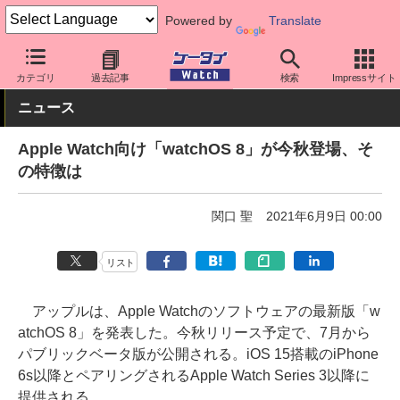
Powered by
Translate
ケータイ Watch
周辺機器/アクセサリー
ウェアラブル
スマート
カテゴリ
過去記事
検索
Impressサイト
ニュース
Apple Watch向け「watchOS 8」が今秋登場、そ
の特徴は
関口 聖
2021年6月9日 00:00
リスト
アップルは、Apple Watchのソフトウェアの最新版「w
atchOS 8」を発表した。今秋リリース予定で、7月から
パブリックベータ版が公開される。iOS 15搭載のiPhone
6s以降とペアリングされるApple Watch Series 3以降に
提供される。