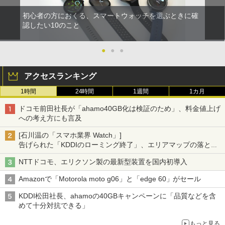
初心者の方におくる、スマートウォッチを選ぶときに確
認したい10のこと
●
●
●
アクセスランキング
1時間
24時間
1週間
1カ月
ドコモ前田社長が「ahamo40GB化は検証のため」、料金値上げ
への考え方にも言及
[石川温の「スマホ業界 Watch」]
告げられた「KDDIのローミング終了」、エリアマップの落とし
穴と楽天モバイルの課題
NTTドコモ、エリクソン製の最新型装置を国内初導入
Amazonで「Motorola moto g06」と「edge 60」がセール
KDDI松田社長、ahamoの40GBキャンペーンに「品質などを含
めて十分対抗できる」
もっと見る