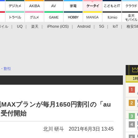
バイル
UQ
楽天
iPhone (iOS)
Android
5G
IoT
格安SI
アクセサリー
業界動向
法人向け
最新技術/その他
・割引
1
MAXプランが毎月1650円割引の「au
ら受付開始
北川 研斗
2021年6月3日 13:45