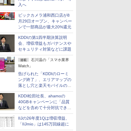
入へ
ビックカメラ浦和西口店が8
月29日オープン、キャンペー
ンで一部商品が最大20%還元
KDDIの第1四半期決算説明
会、増収増益もガバナンスや
セキュリティ対策などに課題
石川温の「スマホ業界
連載
Watch」
告げられた「KDDIのローミ
ング終了」、エリアマップの
落とし穴と楽天モバイルの課
題
KDDI松田社長、ahamoの
40GBキャンペーンに「品質
などを含めて十分対抗でき
る」
IIJの26年度1Qは増収増益、
「IIJmio」は145万回線超に