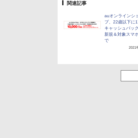
関連記事
auオンラインシ
プ、22歳以下に
キャッシュバッ
新規＆対象スマ
で
202