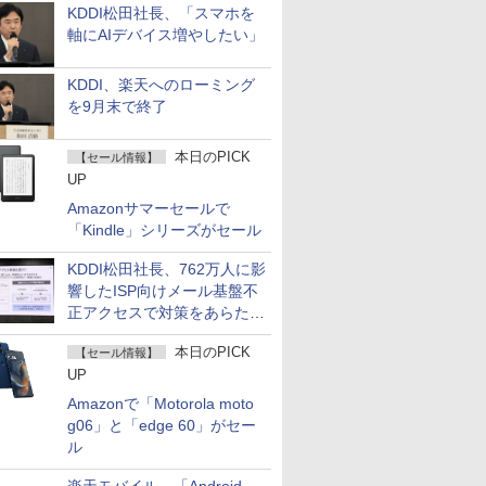
KDDI松田社長、「スマホを
軸にAIデバイス増やしたい」
KDDI、楽天へのローミング
を9月末で終了
本日のPICK
【セール情報】
UP
Amazonサマーセールで
「Kindle」シリーズがセール
KDDI松田社長、762万人に影
響したISP向けメール基盤不
正アクセスで対策をあらため
て説明
本日のPICK
【セール情報】
UP
Amazonで「Motorola moto
g06」と「edge 60」がセー
ル