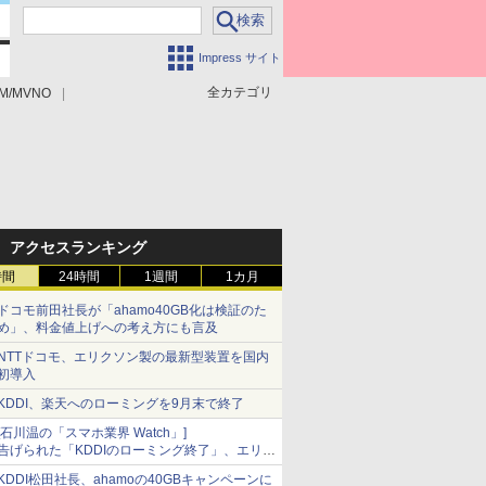
Impress サイト
全カテゴリ
M/MVNO
アクセスランキング
時間
24時間
1週間
1カ月
ドコモ前田社長が「ahamo40GB化は検証のた
め」、料金値上げへの考え方にも言及
NTTドコモ、エリクソン製の最新型装置を国内
初導入
KDDI、楽天へのローミングを9月末で終了
[石川温の「スマホ業界 Watch」]
告げられた「KDDIのローミング終了」、エリア
マップの落とし穴と楽天モバイルの課題
KDDI松田社長、ahamoの40GBキャンペーンに