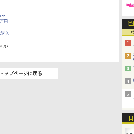
ョッ
1万円
ク――
1
ホ購入
1年6月4日
トップページに戻る