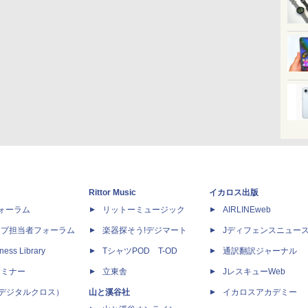
Rittor Music
イカロス出版
dフォーラム
リットーミュージック
AIRLINEweb
ップ担当者フォーラム
楽器探そう!デジマート
Jディフェンスニュー
ness Library
TシャツPOD T-OD
通訳翻訳ジャーナル
セミナー
立東舎
JレスキューWeb
 X（デジタルクロス）
山と溪谷社
イカロスアカデミー