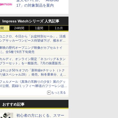
楽天モバイル、「Android
17」の対象製品を案内
Impress Watchシリーズ 人気記事
時間
24時間
1週間
1カ月
ユニクロ、今日から「お盆特別セール」。涼感
シアサッカーワンピース待望値下げ、撥水ギア
ショーツは1990円に
東映の歴代オープニング映像がカプセルトイ
に。全5種で8月下旬発売
カルディ、オンライン限定「ネコバッグ＆タン
ブラーセット」を一般販売。7月の抽選販売の
当選無効分
はやぶさ50％オフの「新幹線eチケット（トク
だ値スペシャル28）」発売。秋冬乗車分、えき
ねっと限定
フェルメール《真珠の耳飾りの少女》展のグッ
ズ公開。図録/ミッフィー/葬送のフリーレンほ
か、注目ブランドコラボが実現
もっと見る
おすすめ記事
初心者の方におくる、スマー