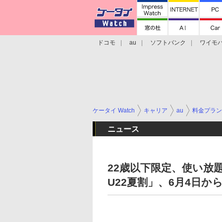
ドコモ
au
ソフトバンク
ワイモ
格安スマホ/SIMフリースマホ
周辺機器/
ケータイ Watch
キャリア
au
料金プラン
ニュース
22歳以下限定、使い放題
U22夏割」、6月4日か